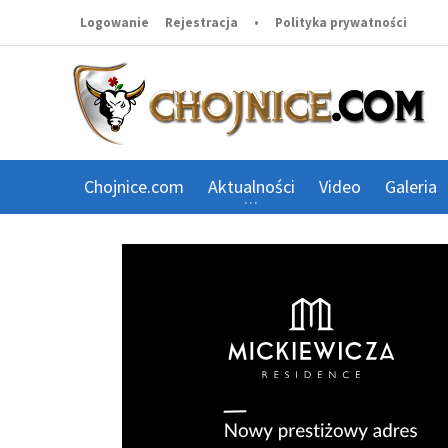
Logowanie
Rejestracja
•
Polityka prywatności
Chojnice.com
Aktualności
Video
Galeria