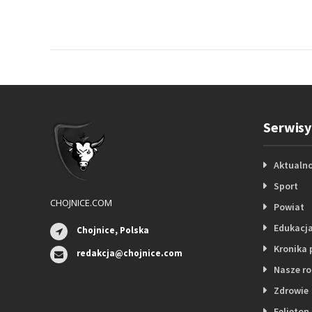
Serwisy
Aktualno
Sport
CHOJNICE.COM
Powiat
Edukacj
Chojnice, Polska
Kronika 
redakcja@chojnice.com
Nasze r
Zdrowie
Felieton