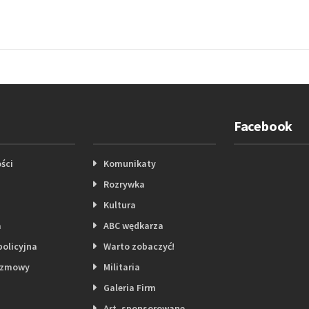
Facebook
ści
Komunikaty
Rozrywka
Kultura
a
ABC wędkarza
policyjna
Warto zobaczyć!
ozmowy
Militaria
Galeria Firm
Art. sponsorowane