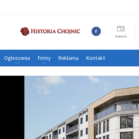
Galeria
Ogłoszenia
Firmy
Reklama
Kontakt