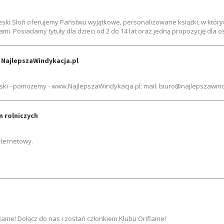
eski Słoń oferujemy Państwu wyjątkowe, personalizowane książki, w który
. Posiadamy tytuły dla dzieci od 2 do 14 lat oraz jedną propozycję dla 
 NajlepszaWindykacja.pl
ski - pomożemy - www.NajlepszaWindykacja.pl; mail: biuro@najlepszawindyk
n rolniczych
nternetowy.
flame! Dołącz do nas i zostań członkiem Klubu Oriflame!