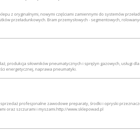
lepu z oryginalnymi, nowymi częściami zamiennymi do systemów przeła
mostków przeładunkowych. Bram przemysłowych - segmentowych, rolowany
aż, produkcja siłowników pneumatycznych i sprężyn gazowych, usługi dla 
ści energetycznej, naprawa pneumatyki.
j sprzedaż profesjonalne zawodowe preparaty, środki i opryski przeznacz
ami oraz szczurami i myszami.http://www.sklepowad.pl