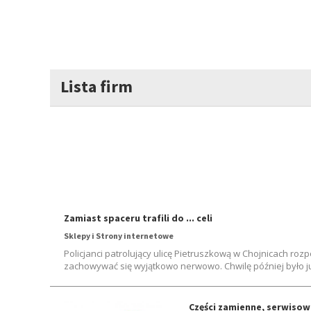
Lista firm
Zamiast spaceru trafili do ... celi
Sklepy i Strony internetowe
Policjanci patrolujący ulicę Pietruszkową w Chojnicach r
zachowywać się wyjątkowo nerwowo. Chwilę później było już
Części zamienne, serwisow