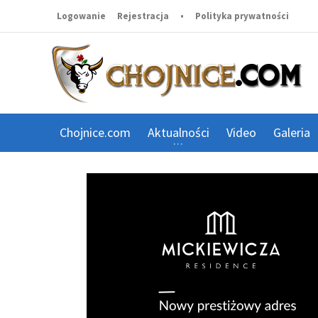
Logowanie
Rejestracja
•
Polityka prywatności
Chojnice.com
Aktualności
Video
Galeria