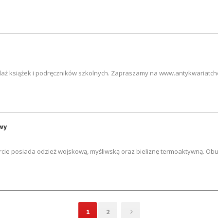
aż książek i podręczników szkolnych. Zapraszamy na www.antykwariatchoj
wy
cie posiada odzież wojskową, myśliwską oraz bieliznę termoaktywną. Obu
1
2