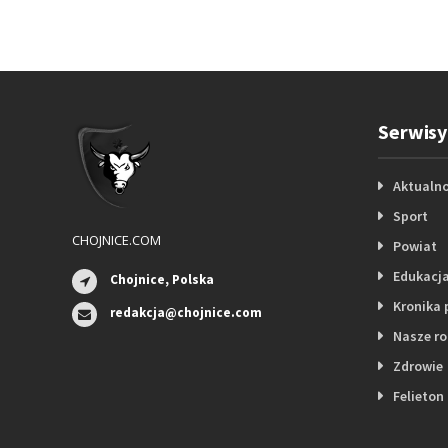
Serwisy
Aktualno
Sport
CHOJNICE.COM
Powiat
Edukacj
Chojnice, Polska
Kronika 
redakcja@chojnice.com
Nasze r
Zdrowie
Felieton