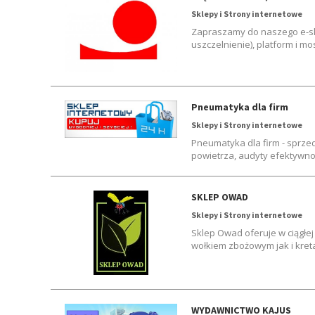
Sklepy i Strony internetowe
Zapraszamy do naszego e-sk
uszczelnienie), platform i 
Pneumatyka dla firm
Sklepy i Strony internetowe
Pneumatyka dla firm - sprzed
powietrza, audyty efektywno
SKLEP OWAD
Sklepy i Strony internetowe
Sklep Owad oferuje w ciągłe
wołkiem zbożowym jak i kret
WYDAWNICTWO KAJUS