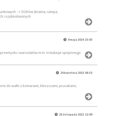
dunkowych --> DOKów (brama, rampa,
ch i szybkobieżnych
9 maja 2014 15:03
przemysłu i warsztatów m.in. instalacje sprężonego
24 kwietnia 2013 08:53
one do walki z komarami, kleszczami, prusakami,
25 listopada 2012 12:09