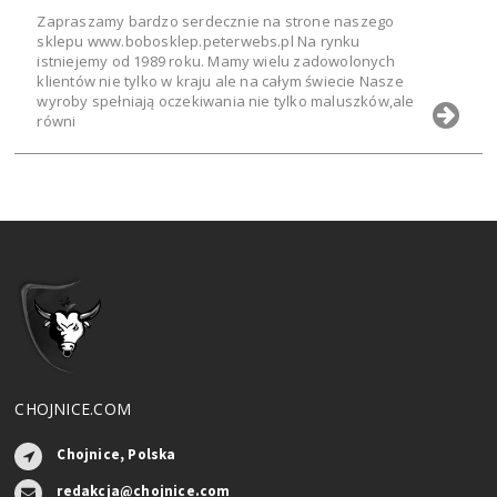
Zapraszamy bardzo serdecznie na strone naszego
sklepu www.bobosklep.peterwebs.pl Na rynku
istniejemy od 1989 roku. Mamy wielu zadowolonych
klientów nie tylko w kraju ale na całym świecie Nasze
wyroby spełniają oczekiwania nie tylko maluszków,ale
równi
CHOJNICE.COM
Chojnice, Polska
redakcja@chojnice.com