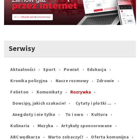
Serwisy
Aktualności
Sport
Powiat
Edukacja
Kronika policyjna
Nasze rozmowy
Zdrowie
Felieton
Komunikaty
Rozrywka
Dowcipy, jakich szukacie!
Cytaty i plotki ...
Anegdoty i nie tylko
To i owo
Kultura
Kulinaria
Muzyka
Artykuły sponsorowane
ABC wędkarza
Warto zobaczyć!
Oferta komunijna