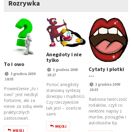
Rozrywka
Anegdoty i nie
tylko
To i owo
Cytaty i plotki
3 grudnia 2009
…
3 grudnia 2009
18:27
18:55
Ponoć anegdoty
3 grudnia 2009
Powiedzenie „to i
16:35
stanowią syntezę
owo” jest niezbyt
dowcipu i mądrości.
Radosna twórczość
fortunne, ale za
Czy rzeczywiście
rodaków, czyli co
niesie za sobą wiele
tak jest – oceńcie
niektóre napisy z
praktycznych
sami.
murów, pociągów i
zastosowań.
autobusów itp.
WIĘCEJ
WIĘCEJ