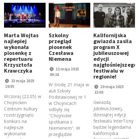
Marta Wojtas
Szkolny
Kalifornijska
najlepiej
przegląd
gwiazda zasila
wykonała
piosenek
program X
piosenkę z
Czesława
jubileuszowej
repertuaru
Niemena
edycji
Krzysztofa
najgłośniejszego
22 maja 2025
Krawczyka
festiwalu w
09:18
regionie!
23 maja 2025
W środę 21 maja w
10:55
20 maja 2025
auli Szkoły
13:03
Wczoraj (22.05) w
Podstawowej nr 1
Gwiazdą
Chojnickim
w Chojnicach
jubileuszowej,
Centrum Kultury
odbyły się
dziesiątej edycji
rozstrzygnięto
"Chojnickie
festiwalu InterTony
konkurs na
spotkania z
będzie legendarna
najlepsze
Niemenem". W
kalifornijska
wykonanie
przeglądzie