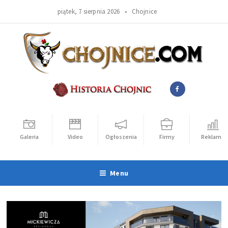
piątek, 7 sierpnia 2026 •
Chojnice
Galeria
Video
Ogłoszenia
Firmy
Reklama
Menu