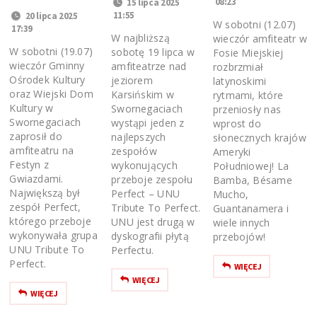
08:23
15 lipca 2025
11:55
20 lipca 2025
W sobotni (12.07)
17:39
W najbliższą
wieczór amfiteatr w
W sobotni (19.07)
sobotę 19 lipca w
Fosie Miejskiej
wieczór Gminny
amfiteatrze nad
rozbrzmiał
Ośrodek Kultury
jeziorem
latynoskimi
oraz Wiejski Dom
Karsińskim w
rytmami, które
Kultury w
Swornegaciach
przeniosły nas
Swornegaciach
wystąpi jeden z
wprost do
zaprosił do
najlepszych
słonecznych krajów
amfiteatru na
zespołów
Ameryki
Festyn z
wykonujących
Południowej! La
Gwiazdami.
przeboje zespołu
Bamba, Bésame
Największą był
Perfect – UNU
Mucho,
zespół Perfect,
Tribute To Perfect.
Guantanamera i
którego przeboje
UNU jest drugą w
wiele innych
wykonywała grupa
dyskografii płytą
przebojów!
UNU Tribute To
Perfectu.
Perfect.
WIĘCEJ
WIĘCEJ
WIĘCEJ