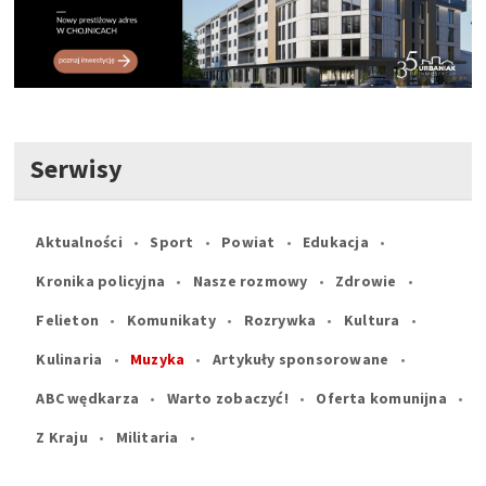
Serwisy
Aktualności
Sport
Powiat
Edukacja
Kronika policyjna
Nasze rozmowy
Zdrowie
Felieton
Komunikaty
Rozrywka
Kultura
Kulinaria
Muzyka
Artykuły sponsorowane
ABC wędkarza
Warto zobaczyć!
Oferta komunijna
Z Kraju
Militaria