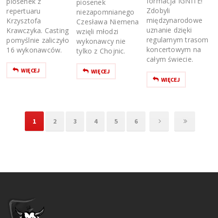
formacja IGNITE!
piosenek z
piosenek
Zdobyli
repertuaru
niezapomnianego
międzynarodowe
Krzysztofa
Czesława Niemena
uznanie dzięki
Krawczyka. Casting
wzięli młodzi
regularnym trasom
pomyślnie zaliczyło
wykonawcy nie
koncertowym na
16 wykonawców.
tylko z Chojnic.
całym świecie.
WIĘCEJ
WIĘCEJ
WIĘCEJ
1
2
3
4
5
6