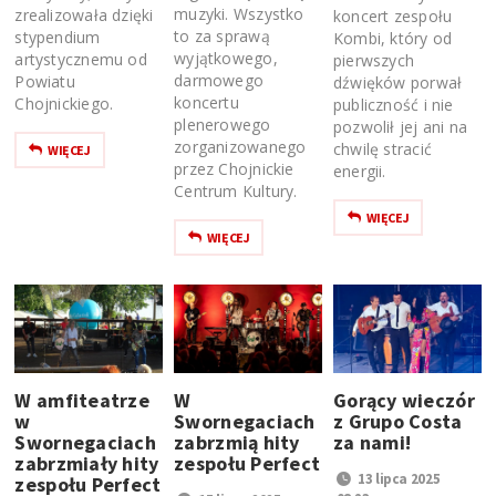
muzyki. Wszystko
zrealizowała dzięki
koncert zespołu
to za sprawą
stypendium
Kombi, który od
wyjątkowego,
artystycznemu od
pierwszych
darmowego
Powiatu
dźwięków porwał
koncertu
Chojnickiego.
publiczność i nie
plenerowego
pozwolił jej ani na
zorganizowanego
chwilę stracić
WIĘCEJ
przez Chojnickie
energii.
Centrum Kultury.
WIĘCEJ
WIĘCEJ
W amfiteatrze
W
Gorący wieczór
w
Swornegaciach
z Grupo Costa
Swornegaciach
zabrzmią hity
za nami!
zabrzmiały hity
zespołu Perfect
13 lipca 2025
zespołu Perfect