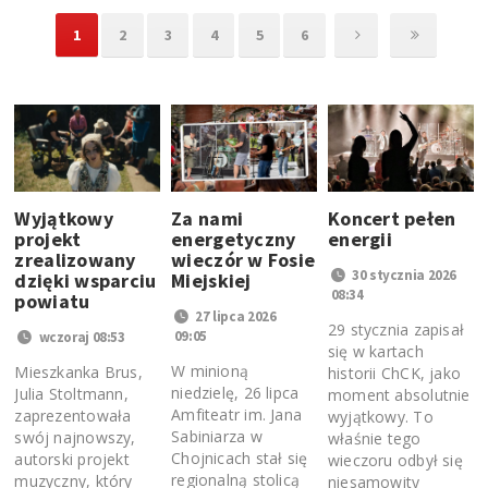
1
2
3
4
5
6
Wyjątkowy
Za nami
Koncert pełen
projekt
energetyczny
energii
zrealizowany
wieczór w Fosie
30 stycznia 2026
dzięki wsparciu
Miejskiej
08:34
powiatu
27 lipca 2026
29 stycznia zapisał
09:05
wczoraj 08:53
się w kartach
W minioną
Mieszkanka Brus,
historii ChCK, jako
niedzielę, 26 lipca
Julia Stoltmann,
moment absolutnie
Amfiteatr im. Jana
zaprezentowała
wyjątkowy. To
Sabiniarza w
swój najnowszy,
właśnie tego
Chojnicach stał się
autorski projekt
wieczoru odbył się
regionalną stolicą
muzyczny, który
niesamowity