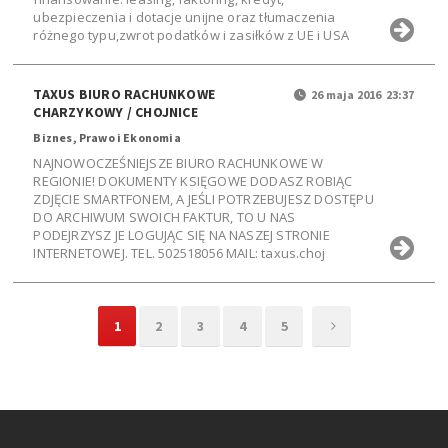
ubezpieczenia i dotacje unijne oraz tłumaczenia
różnego typu,zwrot podatków i zasiłków z UE i USA
TAXUS BIURO RACHUNKOWE
26 maja 2016 23:37
CHARZYKOWY / CHOJNICE
Biznes, Prawo i Ekonomia
NAJNOWOCZEŚNIEJSZE BIURO RACHUNKOWE W
REGIONIE! DOKUMENTY KSIĘGOWE DODASZ ROBIĄC
ZDJĘCIE SMARTFONEM, A JEŚLI POTRZEBUJESZ DOSTĘPU
DO ARCHIWUM SWOICH FAKTUR, TO U NAS
PODEJRZYSZ JE LOGUJĄC SIĘ NA NASZEJ STRONIE
INTERNETOWEJ. TEL. 502518056 MAIL: taxus.choj
1
2
3
4
5