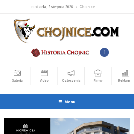
niedziela, 9 sierpnia 2026 •
Chojnice
Galeria
Video
Ogłoszenia
Firmy
Reklama
Menu