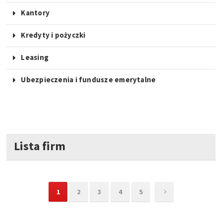
Kantory
Kredyty i pożyczki
Leasing
Ubezpieczenia i fundusze emerytalne
Lista firm
1
2
3
4
5