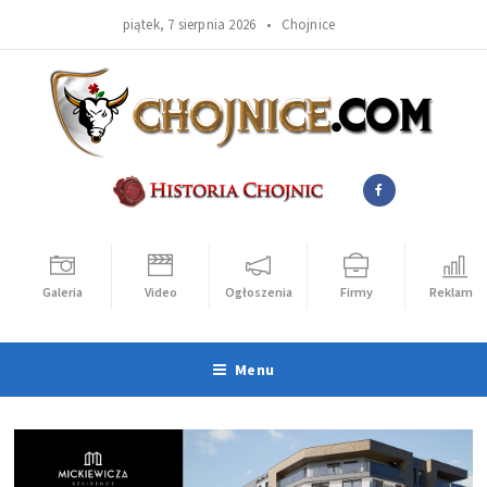
piątek, 7 sierpnia 2026 •
Chojnice
Galeria
Video
Ogłoszenia
Firmy
Reklama
Menu