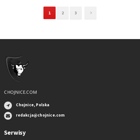
1
2
3
CHOJNICE.COM
Chojnice, Polska
redakcja@chojnice.com
Serwisy