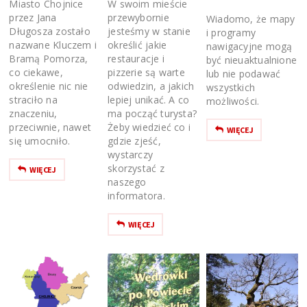
W swoim mieście
Miasto Chojnice
przewybornie
przez Jana
Wiadomo, że mapy
jesteśmy w stanie
Długosza zostało
i programy
określić jakie
nazwane Kluczem i
nawigacyjne mogą
restauracje i
Bramą Pomorza,
być nieuaktualnione
pizzerie są warte
co ciekawe,
lub nie podawać
odwiedzin, a jakich
określenie nic nie
wszystkich
lepiej unikać. A co
straciło na
możliwości.
ma począć turysta?
znaczeniu,
Żeby wiedzieć co i
przeciwnie, nawet
WIĘCEJ
gdzie zjeść,
się umocniło.
wystarczy
skorzystać z
WIĘCEJ
naszego
informatora.
WIĘCEJ