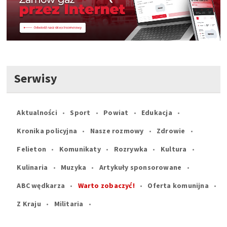
Serwisy
Aktualności
Sport
Powiat
Edukacja
Kronika policyjna
Nasze rozmowy
Zdrowie
Felieton
Komunikaty
Rozrywka
Kultura
Kulinaria
Muzyka
Artykuły sponsorowane
ABC wędkarza
Warto zobaczyć!
Oferta komunijna
Z Kraju
Militaria