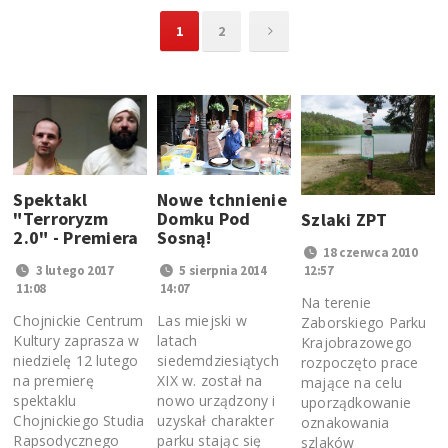
1
2
Spektakl
Nowe tchnienie
"Terroryzm
Domku Pod
Szlaki ZPT
2.0" - Premiera
Sosną!
18 czerwca 2010
3 lutego 2017
12:57
5 sierpnia 2014
11:08
14:07
Na terenie
Chojnickie Centrum
Las miejski w
Zaborskiego Parku
Kultury zaprasza w
latach
Krajobrazowego
niedzielę 12 lutego
siedemdziesiątych
rozpoczęto prace
na premierę
XIX w. został na
mające na celu
spektaklu
nowo urządzony i
uporządkowanie
Chojnickiego Studia
uzyskał charakter
oznakowania
Rapsodycznego
parku stając się
szlaków