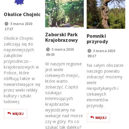
Okolice Chojnic
5 marca 2010
17:17
Zaborski Park
Pomniki
Okolice Chojnic
Krajobrazowy
przyrody
zaliczają się do
najcenniejszych
3 marca 2010
3 marca 2010
09:35
zakątków
09:17
przyrodniczo -
W naszym regionie
Na całym obszarze
krajobrazowych w
jest wiele
naszego powiatu
Polsce, które
ciekawych miejsc,
zobaczyć możemy
obfitują także w
które warto
wiele
nawarstwiające się
zobaczyć. Często
niespotykanych i
przez wieki relikty
szukając
ciekawych
kultury i sztuki
interesujących
elementów
ludowej.
krajobrazów
przyrody.
wyjeżdżamy na
WIĘCEJ
wakacje nad morze
WIĘCEJ
czy w góry. Po co
szukać tak daleko?