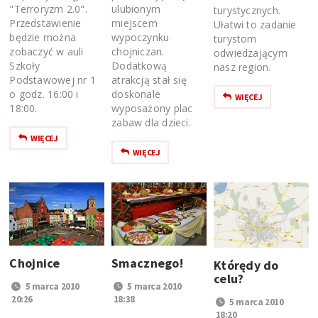
"Terroryzm 2.0".
ulubionym
turystycznych.
Przedstawienie
miejscem
Ułatwi to zadanie
będzie można
wypoczynku
turystom
zobaczyć w auli
chojniczan.
odwiedzającym
Szkoły
Dodatkową
nasz region.
Podstawowej nr 1
atrakcją stał się
o godz. 16:00 i
doskonale
WIĘCEJ
18:00.
wyposażony plac
zabaw dla dzieci.
WIĘCEJ
WIĘCEJ
Smacznego!
Chojnice
Którędy do
celu?
5 marca 2010
5 marca 2010
18:38
20:26
5 marca 2010
18:20