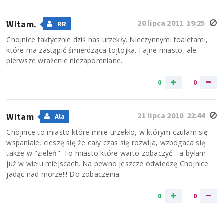
20 lipca 2011 19:25
Witam.
RR
Chojnice faktycznie dziś nas urzekły. Nieczynnymi toaletami,
które ma zastąpić śmierdząca tojtojka. Fajne miasto, ale
pierwsze wrażenie niezapomniane.
0
0
21 lipca 2010 22:44
Witam
Ala
Chojnice to miasto które mnie urzekło, w którym czułam się
wspaniale, cieszę się że cały czas się rozwija, wzbogaca się
także w "zieleń". To miasto które warto zobaczyć - a byłam
już w wielu miejscach. Na pewno jeszcze odwiedzę Chojnice
jadąc nad morze!!! Do zobaczenia.
0
0