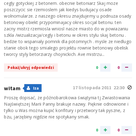
cegly gotyckiej z betonem. obecnie betoniarz Skaj moze
poszczycic sie rzemioslem jak kiedys budujacy osade
wolnomularze. z naszego okresu znajdujemy u podnuza osady
betonowy obiekt przypominajacy okres socjal betonu. ten
zacny mistrz rzemiosla wniosl nasze miasto do w powiazaniu
szkla /wizualizacja/cegly i betonu w okres stylu skaj betonu .
bedzie to wspanialy pomnik dla potomnych . mysle ze niedlugo
stanie obok tego smialego projektu rownie betonowy obelisk
tworcy styly betorziarzy chojnickich. Ave mistrzu...
0
0
Pokaż/ukryj odpowiedzi
17 listopada 2011 22:30
witam
Iza
Proszę dopisać, że późnobarokowa świątynia tj Zwiastowania
Najświętszej Marii Panny brakuje nazwy. Pięknie odnowione i
tylko u Was można kupić konfitury i przetwory tak pyszne, z
bzu, jarzębiny nigdzie nie spotykany smak.
0
0