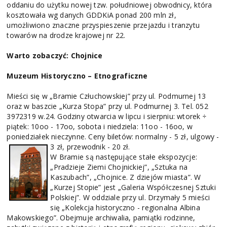
oddaniu do użytku nowej tzw. południowej obwodnicy, która
kosztowała wg danych GDDKiA ponad 200 mln zł,
umożliwiono znaczne przyspieszenie przejazdu i tranzytu
towarów na drodze krajowej nr 22.
Warto zobaczyć:
Chojnice
Muzeum Historyczno – Etnograficzne
Mieści się w „Bramie Człuchowskiej” przy ul. Podmurnej 13
oraz w baszcie „Kurza Stopa” przy ul. Podmurnej 3. Tel. 052
3972319 w.24. Godziny otwarcia w lipcu i sierpniu: wtorek ÷
piątek: 10oo - 17oo, sobota i niedziela: 11oo - 16oo, w
poniedziałek nieczynne. Ceny biletów: normalny - 5 zł, ulgowy -
3 zł, przewodnik - 20 zł.
W Bramie są następujące stałe ekspozycje:
„Pradzieje Ziemi Chojnickiej”, „Sztuka na
Kaszubach”, „Chojnice. Z dziejów miasta”. W
„Kurzej Stopie” jest „Galeria Współczesnej Sztuki
Polskiej”. W oddziale przy ul. Drzymały 5 mieści
się „Kolekcja historyczno - regionalna Albina
Makowskiego”. Obejmuje archiwalia, pamiątki rodzinne,