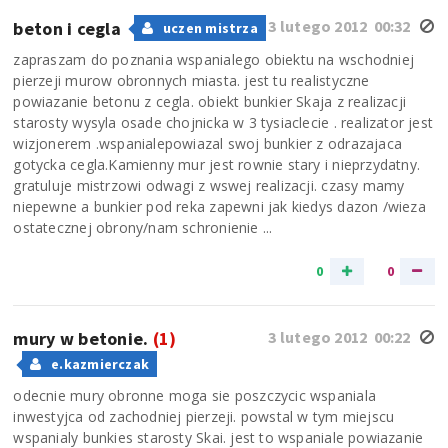
3 lutego 2012 00:32
beton i cegla
uczen mistrza
zapraszam do poznania wspanialego obiektu na wschodniej
pierzeji murow obronnych miasta. jest tu realistyczne
powiazanie betonu z cegla. obiekt bunkier Skaja z realizacji
starosty wysyla osade chojnicka w 3 tysiaclecie . realizator jest
wizjonerem .wspanialepowiazal swoj bunkier z odrazajaca
gotycka cegla.Kamienny mur jest rownie stary i nieprzydatny.
gratuluje mistrzowi odwagi z wswej realizacji. czasy mamy
niepewne a bunkier pod reka zapewni jak kiedys dazon /wieza
ostatecznej obrony/nam schronienie ...
0
0
mury w betonie.
(1)
3 lutego 2012 00:22
e.kazmierczak
odecnie mury obronne moga sie poszczycic wspaniala
inwestyjca od zachodniej pierzeji. powstal w tym miejscu
wspanialy bunkies starosty Skai. jest to wspaniale powiazanie