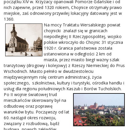
początku XIV w. Krzyżacy opanowali Pomorze Gdańskie i od
nich zapewne, przed 1320 rokiem, Chojnice otrzymały prawo
miejskie, zaś odnowiony przywilej lokacyjny datowany jest w
1360.
Na mocy Traktatu Wersalskiego powiat
chojnicki znalazł się w granicach
niepodległej II Rzeczypospolitej, wojsko
polskie wkroczyło do Chojnic 31 stycznia
1920 r. Granica państwowa została
ustanowiona w odległości 2 km od
miasta, przez miasto biegł ważny szlak
tranzytowy (drogowy i kolejowy) z Rzeszy Niemieckiej do Prus
Wschodnich. Miasto pełniło w dwudziestoleciu
międzywojennym rolę centrum administracji, życia
społecznego, szkolnictwa, kultury i turystyki, ośrodka handlu i
usług dla regionu południowych Kaszub i Borów Tucholskich.
Po II wojnie światowej trud
mieszkańców skierowany był na
odbudowę oraz poprawę
warunków bytu. Począwszy od lat
60. nastąpił okres rozwoju,
związany z rozbudową, bądź
budową nowych zakładów