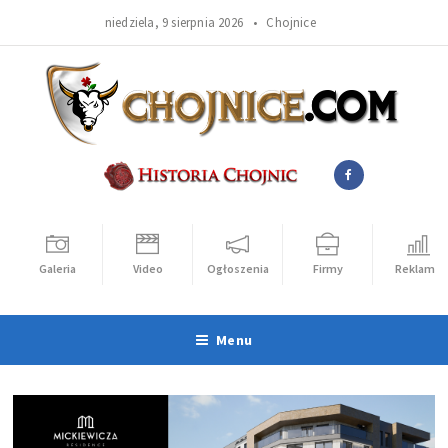
niedziela, 9 sierpnia 2026 •
Chojnice
Galeria
Video
Ogłoszenia
Firmy
Reklama
Menu