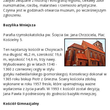
zabytki związane z historią i etnografią regionu, ciekawy zbiór
numizmatów, rzeźbę, malarstwo i rzemiosło artystyczne.
Czynna jest w godzinach otwarcia muzeum, po wcześniejszym
zgłoszeniu.
Bazylika Mniejsza
Parafia rzymskokatolicka pw. Ścięcia św. Jana Chrzciciela, Plac
Kościelny 5.
Ten najstarszy kościół w Chojnicach
ma długość 46,2 m, szerokość 19,6
m, wysokość 14,6 m, trzy nawy.
Wybudowano go w latach 1340 -
1360 z czerwonej cegły w stylu
gotyku nadwiślańskiego (pomorskiego). Konsekracji dokonał w
1365 roku biskup Piotr z Gniezna. Ściany kościoła zdobią
wykonane w roku 1957 freski, które upamiętniają ważne
wydarzenia z życia parafii. W 1993 r. kościół został decyzją
Jana Pawła II podniesiony do godności bazyliki mniejszej.
Kościół Gimnazjalny