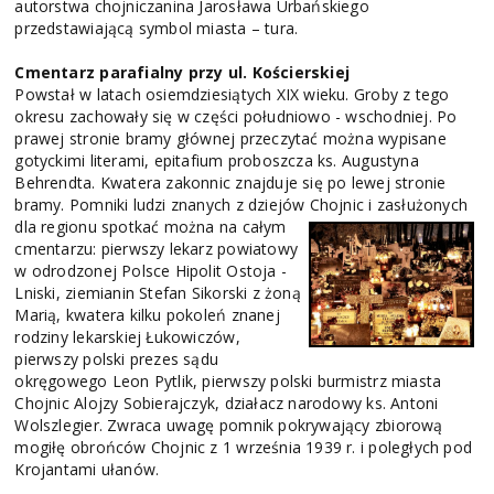
autorstwa chojniczanina Jarosława Urbańskiego
przedstawiającą symbol miasta – tura.
Cmentarz parafialny przy ul. Kościerskiej
Powstał w latach osiemdziesiątych XIX wieku. Groby z tego
okresu zachowały się w części południowo - wschodniej. Po
prawej stronie bramy głównej przeczytać można wypisane
gotyckimi literami, epitafium proboszcza ks. Augustyna
Behrendta. Kwatera zakonnic znajduje się po lewej stronie
bramy. Pomniki ludzi znanych z dziejów Chojnic i zasłużonych
dla regionu spotkać można na
całym
cmentarzu: pierwszy lekarz powiatowy
w odrodzonej Polsce Hipolit Ostoja -
Lniski, ziemianin Stefan Sikorski z żoną
Marią, kwatera kilku pokoleń znanej
rodziny lekarskiej Łukowiczów,
pierwszy polski prezes sądu
okręgowego Leon Pytlik, pierwszy polski burmistrz miasta
Chojnic Alojzy Sobierajczyk, działacz narodowy ks. Antoni
Wolszlegier. Zwraca uwagę pomnik pokrywający zbiorową
mogiłę obrońców Chojnic z 1 września 1939 r. i poległych pod
Krojantami ułanów.