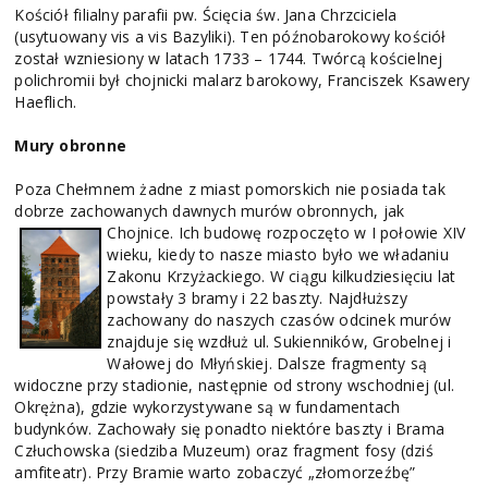
Kościół filialny parafii pw. Ścięcia św. Jana Chrzciciela
(usytuowany vis a vis Bazyliki). Ten późnobarokowy kościół
został wzniesiony w latach 1733 – 1744. Twórcą kościelnej
polichromii był chojnicki malarz barokowy, Franciszek Ksawery
Haeflich.
Mury obronne
Poza Chełmnem żadne z miast pomorskich nie posiada tak
dobrze zachowanych dawnych murów obronnych, jak
Chojnice. Ich budowę rozpoczęto w
I połowie XIV
wieku, kiedy to nasze miasto było we władaniu
Zakonu Krzyżackiego. W ciągu kilkudziesięciu lat
powstały 3 bramy i 22 baszty. Najdłuższy
zachowany do naszych czasów odcinek murów
znajduje się wzdłuż ul. Sukienników, Grobelnej i
Wałowej do Młyńskiej. Dalsze fragmenty są
widoczne przy stadionie, następnie od strony wschodniej (ul.
Okrężna), gdzie wykorzystywane są w fundamentach
budynków. Zachowały się ponadto niektóre baszty i Brama
Człuchowska (siedziba Muzeum) oraz fragment fosy (dziś
amfiteatr). Przy Bramie warto zobaczyć „złomorzeźbę”