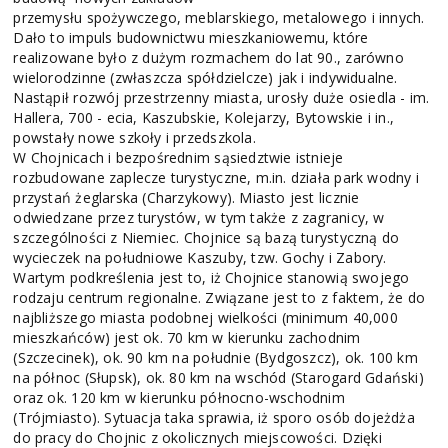
przemysłu spożywczego, meblarskiego, metalowego i innych.
Dało to impuls budownictwu mieszkaniowemu, które
realizowane było z dużym rozmachem do lat 90., zarówno
wielorodzinne (zwłaszcza spółdzielcze) jak i indywidualne.
Nastąpił rozwój przestrzenny miasta, urosły duże osiedla - im.
Hallera, 700 - ecia, Kaszubskie, Kolejarzy, Bytowskie i in.,
powstały nowe szkoły i przedszkola.
W Chojnicach i bezpośrednim sąsiedztwie istnieje
rozbudowane zaplecze turystyczne, m.in. działa park wodny i
przystań żeglarska (Charzykowy). Miasto jest licznie
odwiedzane przez turystów, w tym także z zagranicy, w
szczególności z Niemiec. Chojnice są bazą turystyczną do
wycieczek na południowe Kaszuby, tzw. Gochy i Zabory.
Wartym podkreślenia jest to, iż Chojnice stanowią swojego
rodzaju centrum regionalne. Związane jest to z faktem, że do
najbliższego miasta podobnej wielkości (minimum 40,000
mieszkańców) jest ok. 70 km w kierunku zachodnim
(Szczecinek), ok. 90 km na południe (Bydgoszcz), ok. 100 km
na północ (Słupsk), ok. 80 km na wschód (Starogard Gdański)
oraz ok. 120 km w kierunku północno-wschodnim
(Trójmiasto). Sytuacja taka sprawia, iż sporo osób dojeżdża
do pracy do Chojnic z okolicznych miejscowości. Dzięki