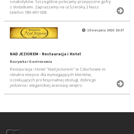
smakołyków. Szczególnie polecamy przepyszne gofry
z dodatkami. Zapraszamy na ul.Szeroką 2 Nasz
telefon 789-497-008
10 sierpnia 2010 10:37
NAD JEZIOREM - Restauracja i Hotel
Rozrywka i Gastronomia
Restauracja i Hotel "Nad Jeziorem" w Człuchowie to
idealne miejsce dla wymagających klientów,
oczekujących profesjonalnej obsługi, dobrego
jedzenia i eleganckiej aranżacji wnętrz.