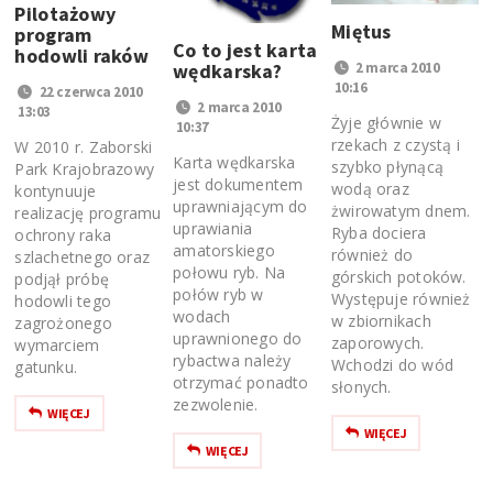
Pilotażowy
Miętus
program
Co to jest karta
hodowli raków
2 marca 2010
wędkarska?
10:16
22 czerwca 2010
2 marca 2010
13:03
Żyje głównie w
10:37
rzekach z czystą i
W 2010 r. Zaborski
Karta wędkarska
szybko płynącą
Park Krajobrazowy
jest dokumentem
wodą oraz
kontynuuje
uprawniającym do
żwirowatym dnem.
realizację programu
uprawiania
Ryba dociera
ochrony raka
amatorskiego
również do
szlachetnego oraz
połowu ryb. Na
górskich potoków.
podjął próbę
połów ryb w
Występuje również
hodowli tego
wodach
w zbiornikach
zagrożonego
uprawnionego do
zaporowych.
wymarciem
rybactwa należy
Wchodzi do wód
gatunku.
otrzymać ponadto
słonych.
zezwolenie.
WIĘCEJ
WIĘCEJ
WIĘCEJ