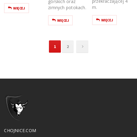
przekraczającej 4
górskich oraz
m.
zimnych potokach.
WIĘCEJ
WIĘCEJ
WIĘCEJ
1
2
CHOJNICE.COM