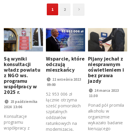
1
2
Są wyniki
Wsparcie, które
Pijany jechał z
konsultacji
odczują
niesprawnym
władz powiatu
mieszkańcy
oświetleniem i
z NGO ws.
bez prawa
21 września 2023
programu
jazdy
09:00
współpracy w
24 marca 2023
2025 r.
52 953 006 zł
11:30
łącznie otrzyma
25 października
Ponad pół promila
sześć pomorskich
2024 13:06
alkoholu w
szpitalnych
Konsultacje
organizmie
oddziałów
programu
wykazało badanie
ratunkowych na
współpracy z
kierującego
modernizację,