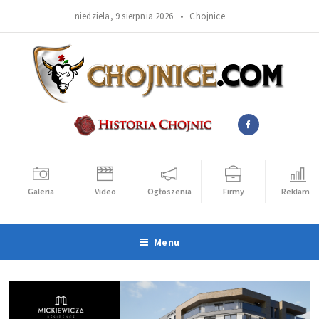
niedziela, 9 sierpnia 2026 •
Chojnice
Galeria
Video
Ogłoszenia
Firmy
Reklama
Menu