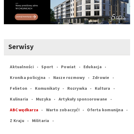
Serwisy
Aktualności
Sport
Powiat
Edukacja
Kronika policyjna
Nasze rozmowy
Zdrowie
Felieton
Komunikaty
Rozrywka
Kultura
Kulinaria
Muzyka
Artykuły sponsorowane
ABC wędkarza
Warto zobaczyć!
Oferta komunijna
Z Kraju
Militaria