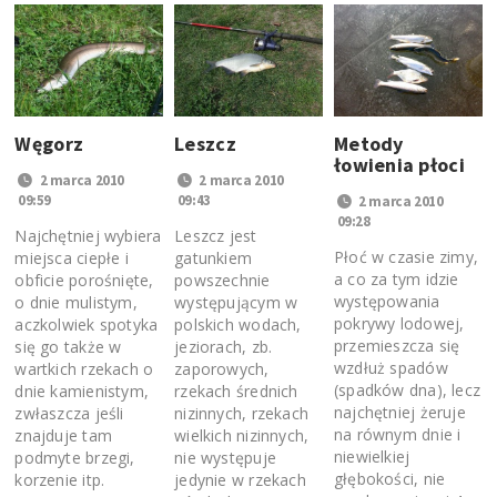
Leszcz
Metody
Węgorz
łowienia płoci
2 marca 2010
2 marca 2010
09:43
09:59
2 marca 2010
09:28
Leszcz jest
Najchętniej wybiera
Płoć w czasie zimy,
gatunkiem
miejsca ciepłe i
a co za tym idzie
powszechnie
obficie porośnięte,
występowania
występującym w
o dnie mulistym,
pokrywy lodowej,
polskich wodach,
aczkolwiek spotyka
przemieszcza się
jeziorach, zb.
się go także w
wzdłuż spadów
zaporowych,
wartkich rzekach o
(spadków dna), lecz
rzekach średnich
dnie kamienistym,
najchętniej żeruje
nizinnych, rzekach
zwłaszcza jeśli
na równym dnie i
wielkich nizinnych,
znajduje tam
niewielkiej
nie występuje
podmyte brzegi,
głębokości, nie
jedynie w rzekach
korzenie itp.