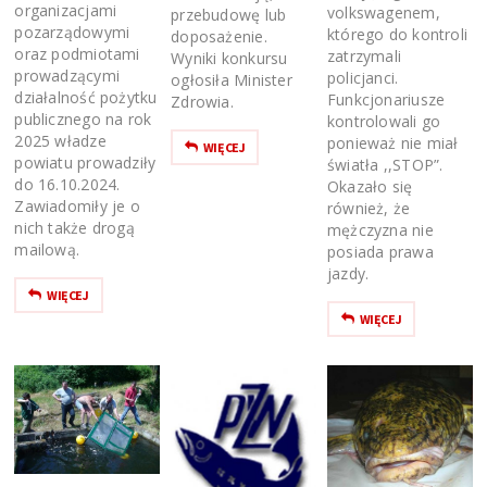
organizacjami
volkswagenem,
przebudowę lub
pozarządowymi
którego do kontroli
doposażenie.
oraz podmiotami
zatrzymali
Wyniki konkursu
prowadzącymi
policjanci.
ogłosiła Minister
działalność pożytku
Funkcjonariusze
Zdrowia.
publicznego na rok
kontrolowali go
2025 władze
ponieważ nie miał
WIĘCEJ
powiatu prowadziły
światła ,,STOP”.
do 16.10.2024.
Okazało się
Zawiadomiły je o
również, że
nich także drogą
mężczyzna nie
mailową.
posiada prawa
jazdy.
WIĘCEJ
WIĘCEJ