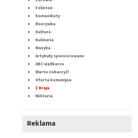
Felieton
Komunikaty
Rozrywka
Kultura
Kulinaria
Muzyka
Artykuły sponsorowane
ABC wędkarza
Warto zobaczyć!
Oferta komunijna
Z Kraju
Militaria
Reklama