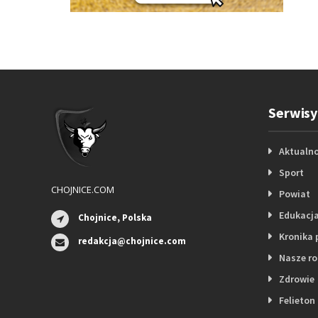
Serwisy
Aktualno
Sport
CHOJNICE.COM
Powiat
Edukacj
Chojnice, Polska
Kronika 
redakcja@chojnice.com
Nasze r
Zdrowie
Felieton