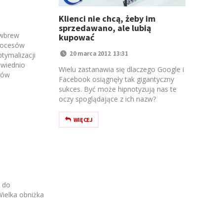
Klienci nie chcą, żeby im
sprzedawano, ale lubią
 wbrew
kupować
rocesów
20 marca 2012 13:31
tymalizacji
owiednio
Wielu zastanawia się dlaczego Google i
łów
Facebook osiągnęły tak gigantyczny
sukces. Być może hipnotyzują nas te
oczy spoglądające z ich nazw?
WIĘCEJ
 do
Wielka obniżka