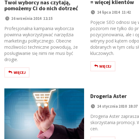
= więcej klientów
Twoi wyborcy nas czytają,
pomożemy Ci do nich dotrzeć
14 lipca 2014 11:42
16 września 2014 12:15
Pojęcie SEO odnosi się
pozorom nie tylko do p
Profesjonalna kampania wyborcza
pozycjonowania, ale i op
powinna wykorzystywać narzędzia
witryny pod kątem odp
marketingu politycznego. Obecne
dobranych w tym celu s
możliwości techniczne powodują, że
kluczowych.
posługiwanie się nimi nie musi być
drogie.
WIĘCEJ
WIĘCEJ
Drogeria Aster
14 stycznia 2010 18:37
Drogeria Aster zaprasza
skorzystania promocji. 
cen.