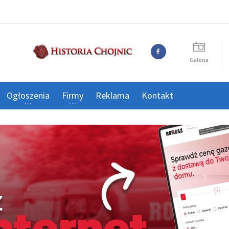
Galeria
Ogłoszenia
Firmy
Reklama
Kontakt