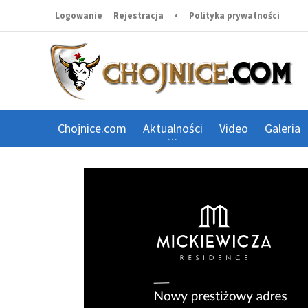
Logowanie
Rejestracja
•
Polityka prywatności
Chojnice.com
Aktualności
Video
Galeria