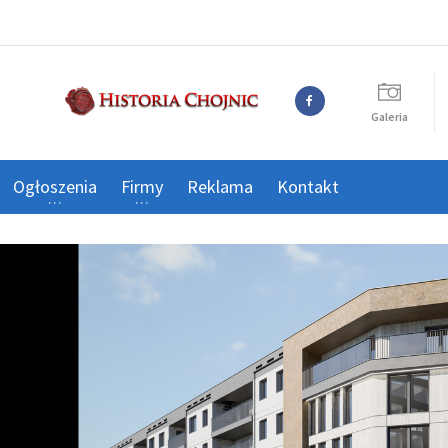
Galeria
Ogłoszenia
Firmy
Reklama
Kontakt