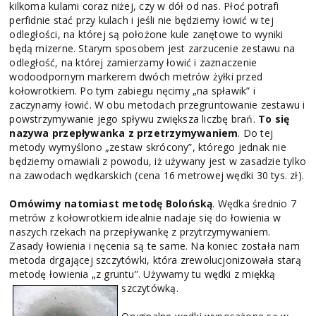
kilkoma kulami coraz niżej, czy w dół od nas. Płoć potrafi
perfidnie stać przy kulach i jeśli nie będziemy łowić w tej
odległości, na której są położone kule zanętowe to wyniki
będą mizerne. Starym sposobem jest zarzucenie zestawu na
odległość, na której zamierzamy łowić i zaznaczenie
wodoodpornym markerem dwóch metrów żyłki przed
kołowrotkiem. Po tym zabiegu nęcimy „na spławik” i
zaczynamy łowić. W obu metodach przegruntowanie zestawu i
powstrzymywanie jego spływu zwiększa liczbę brań.
To się
nazywa przepływanka z przetrzymywaniem
. Do tej
metody wymyślono „zestaw skrócony”, którego jednak nie
będziemy omawiali z powodu, iż używany jest w zasadzie tylko
na zawodach wędkarskich (cena 16 metrowej wędki 30 tys. zł).
Omówimy natomiast metodę Bolońską
. Wędka średnio 7
metrów z kołowrotkiem idealnie nadaje się do łowienia w
naszych rzekach na przepływankę z przytrzymywaniem.
Zasady łowienia i nęcenia są te same. Na koniec została nam
metoda drgającej szczytówki, która zrewolucjonizowała starą
metodę łowienia „z gruntu”. Używamy tu wędki z miękką
szczytówką.