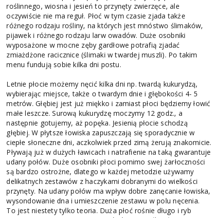
roślinnego, wiosna i jesień to przynęty zwierzęce, ale
oczywiście nie ma reguł. Płoć w tym czasie zjada także
różnego rodzaju rośliny, na których jest mnóstwo ślimaków,
pijawek i różnego rodzaju larw owadów. Duże osobniki
wyposażone w mocne zęby gardłowe potrafią zjadać
zmiażdżone racicznice (ślimaki w twardej muszli). Po takim
menu fundują sobie kilka dni postu.
Letnie płocie możemy nęcić kilka dni np. twardą kukurydzą,
wybierając miejsce, także o twardym dnie i głębokości 4- 5
metrów. Głębiej jest już miękko i zamiast płoci będziemy łowić
małe leszcze. Surową kukurydzę moczymy 12 godz., a
następnie gotujemy, aż popęka. Jesienią płocie schodzą
głębiej. W płytsze łowiska zapuszczają się sporadycznie w
ciepłe słoneczne dni, aczkolwiek przed zimą żerują znakomicie.
Pływają już w dużych ławicach i natrafienie na taką gwarantuje
udany połów. Duże osobniki płoci pomimo swej żarłoczności
są bardzo ostrożne, dlatego w każdej metodzie używamy
delikatnych zestawów z haczykami dobranymi do wielkości
przynęty. Na udany połów ma wpływ dobre zanęcanie łowiska,
wysondowanie dna i umieszczenie zestawu w polu nęcenia.
To jest niestety tylko teoria. Duża płoć rośnie długo i ryb