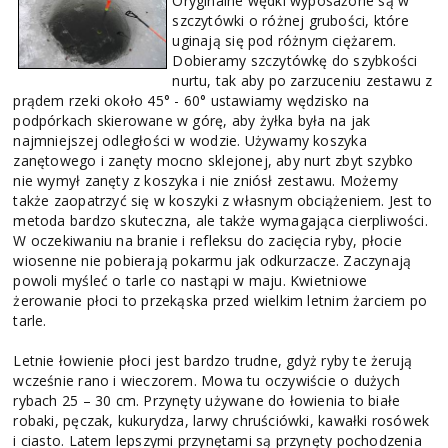
Oryginalne wędki wyposażone są w
szczytówki o różnej grubości, które
uginają się pod różnym ciężarem.
Dobieramy szczytówkę do szybkości
nurtu, tak aby po zarzuceniu zestawu z
prądem rzeki około 45° - 60° ustawiamy wędzisko na
podpórkach skierowane w górę, aby żyłka była na jak
najmniejszej odległości w wodzie. Używamy koszyka
zanętowego i zanęty mocno sklejonej, aby nurt zbyt szybko
nie wymył zanęty z koszyka i nie zniósł zestawu. Możemy
także zaopatrzyć się w koszyki z własnym obciążeniem. Jest to
metoda bardzo skuteczna, ale także wymagająca cierpliwości.
W oczekiwaniu na branie i refleksu do zacięcia ryby, płocie
wiosenne nie pobierają pokarmu jak odkurzacze. Zaczynają
powoli myśleć o tarle co nastąpi w maju. Kwietniowe
żerowanie płoci to przekąska przed wielkim letnim żarciem po
tarle.
Letnie łowienie płoci jest bardzo trudne, gdyż ryby te żerują
wcześnie rano i wieczorem. Mowa tu oczywiście o dużych
rybach 25 – 30 cm. Przynęty używane do łowienia to białe
robaki, pęczak, kukurydza, larwy chruściówki, kawałki rosówek
i ciasto. Latem lepszymi przynętami są przynęty pochodzenia