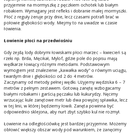
przyjemnie na mormyszkę z pęczkiem ochotek lub białym
robakiem. Wymagany jest refleks i dobranie małej mormyszki.
Płoć z reguły żeruje przy dnie, lecz czasami potrafi brać w
połowie głębokości wody. Miejmy to na uwadze w czasie
łowienia.
Łowienie płoci na przedwiośniu
Gdy zejdą lody dobrymi łowiskami płoci marzec – kwiecień są
rzeki np. Brda, Męcikał, Mylof, gdzie pole do popisu mają
wędkarze łowiący różnymi metodami. Podstawowym
wymogiem jest znalezienie „kawałka wody” o równym uciągu,
twardym dnie i głębokości od 2 do 4 metrów.
Zaczynamy od metody pełnej wędki. Użyjemy wędziska 6 – 7
metrów z pełnym zestawem. Gotową zanętę wzbogacamy
białymi robakami i garścią pęczaku lub kukurydzy. Nęcimy
wrzucając kule zanętowe metr lub dwa powyżej spławika, lecz
w tej linii, w której będziemy łowili. Zanęta powinna być
odpowiednio sklejona, aby nurt zbyt szybko kul nie rozmył.
Łowienie na odległościówkę jest bardziej przyjemne. Możemy
obłowić większy obszar wody pod warunkiem, że zanęcimy