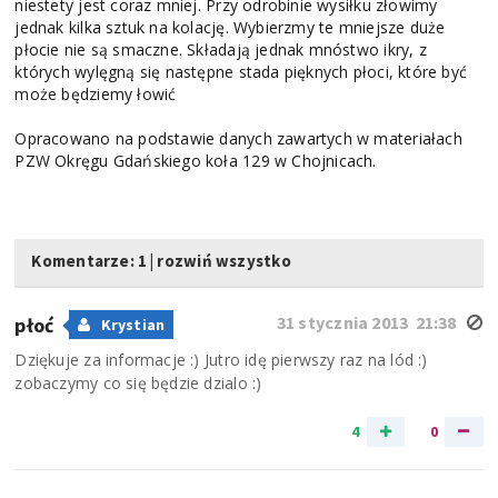
niestety jest coraz mniej. Przy odrobinie wysiłku złowimy
jednak kilka sztuk na kolację. Wybierzmy te mniejsze duże
płocie nie są smaczne. Składają jednak mnóstwo ikry, z
których wylęgną się następne stada pięknych płoci, które być
może będziemy łowić
Opracowano na podstawie danych zawartych w materiałach
PZW Okręgu Gdańskiego koła 129 w Chojnicach.
Komentarze: 1
|
rozwiń wszystko
31 stycznia 2013 21:38
płoć
Krystian
Dziękuje za informacje :) Jutro idę pierwszy raz na lód :)
zobaczymy co się będzie dzialo :)
4
0