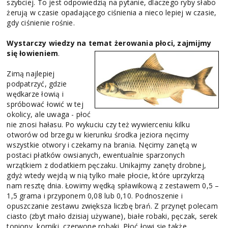
szybciej. To jest odpowiedzią na pytanie, dlaczego ryby słabo
żerują w czasie opadającego ciśnienia a nieco lepiej w czasie,
gdy ciśnienie rośnie.
Wystarczy wiedzy na temat żerowania płoci, zajmijmy
się łowieniem
.
Zimą najlepiej
podpatrzyć, gdzie
wędkarze łowią i
spróbować łowić w tej
okolicy, ale uwaga - płoć
nie znosi hałasu. Po wykuciu czy też wywierceniu kilku
otworów od brzegu w kierunku środka jeziora nęcimy
wszystkie otwory i czekamy na brania. Nęcimy zanętą w
postaci płatków owsianych, ewentualnie sparzonych
wrzątkiem z dodatkiem pęczaku. Unikajmy zanęty drobnej,
gdyż wtedy wejdą w nią tylko małe płocie, które uprzykrzą
nam resztę dnia. Łowimy wędką spławikową z zestawem 0,5 –
1,5 grama i przyponem 0,08 lub 0,10. Podnoszenie i
opuszczanie zestawu zwiększa liczbę brań. Z przynęt polecam
ciasto (zbyt mało dzisiaj używane), białe robaki, pęczak, serek
topiony, korniki, czerwone robaki. Płoć łowi się także