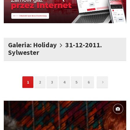
Galeria: Holiday
31-12-2011.
Sylwester
1
2
3
4
5
6