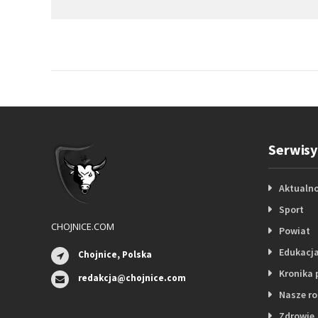
Serwisy
Aktualno
Sport
CHOJNICE.COM
Powiat
Edukacj
Chojnice, Polska
Kronika 
redakcja@chojnice.com
Nasze r
Zdrowie