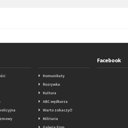
Facebook
ści
Komunikaty
Rozrywka
Kultura
a
ABC wędkarza
policyjna
Warto zobaczyć!
ozmowy
Militaria
Galeria Firm