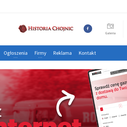
Galeria
Ogłoszenia
Firmy
Reklama
Kontakt