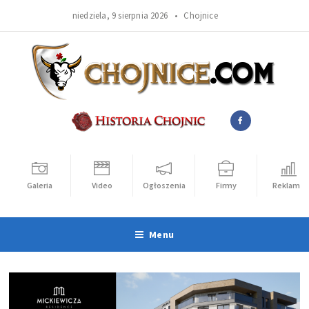
niedziela, 9 sierpnia 2026 •
Chojnice
Galeria
Video
Ogłoszenia
Firmy
Reklama
Menu