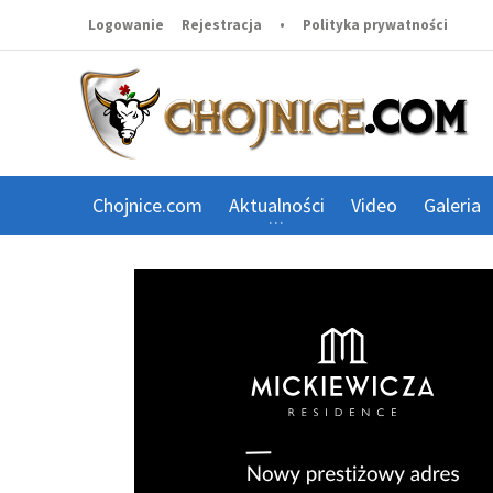
Logowanie
Rejestracja
•
Polityka prywatności
Chojnice.com
Aktualności
Video
Galeria