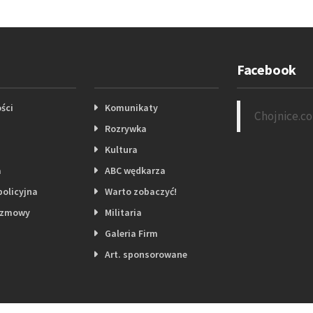
Facebook
ści
Komunikaty
Chojnice.c
Rozrywka
Kultura
a
ABC wędkarza
policyjna
Warto zobaczyć!
ozmowy
Militaria
Galeria Firm
Art. sponsorowane