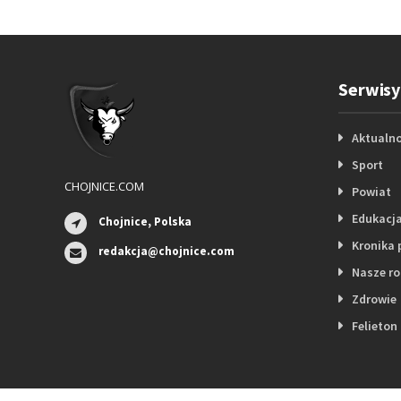
Serwisy
Aktualno
Sport
CHOJNICE.COM
Powiat
Edukacj
Chojnice, Polska
Kronika 
redakcja@chojnice.com
Nasze r
Zdrowie
Felieton