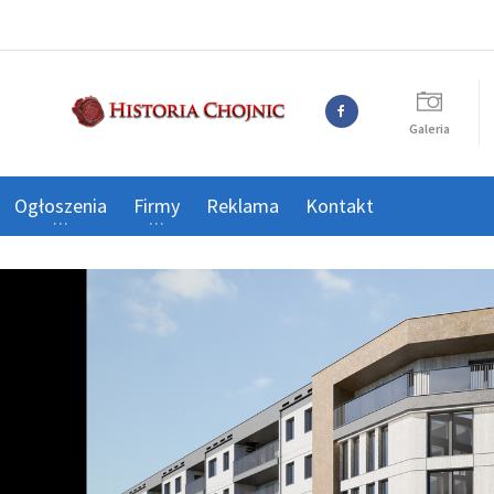
Galeria
Ogłoszenia
Firmy
Reklama
Kontakt