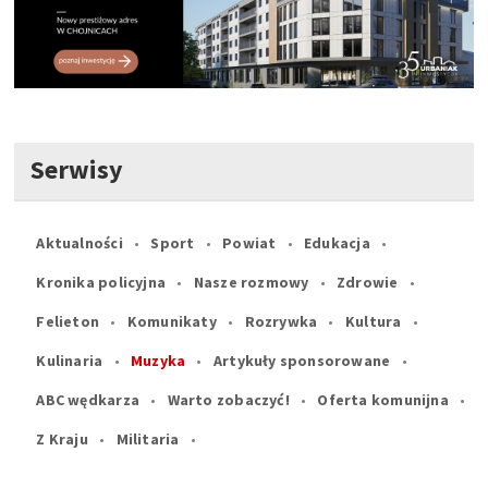
Serwisy
Aktualności
Sport
Powiat
Edukacja
Kronika policyjna
Nasze rozmowy
Zdrowie
Felieton
Komunikaty
Rozrywka
Kultura
Kulinaria
Muzyka
Artykuły sponsorowane
ABC wędkarza
Warto zobaczyć!
Oferta komunijna
Z Kraju
Militaria