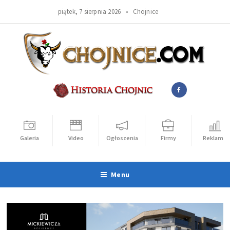
piątek, 7 sierpnia 2026 •
Chojnice
Galeria
Video
Ogłoszenia
Firmy
Reklama
Menu