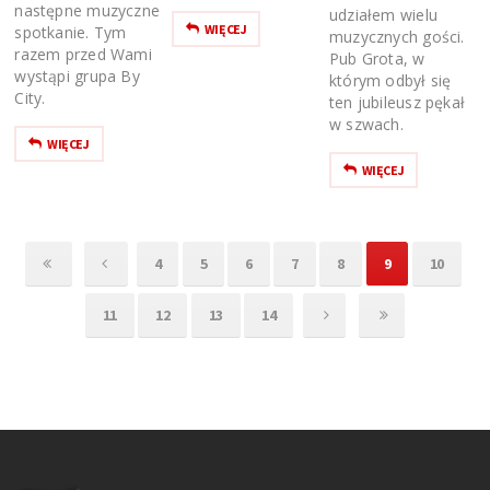
następne muzyczne
udziałem wielu
WIĘCEJ
spotkanie. Tym
muzycznych gości.
razem przed Wami
Pub Grota, w
wystąpi grupa By
którym odbył się
City.
ten jubileusz pękał
w szwach.
WIĘCEJ
WIĘCEJ
4
5
6
7
8
9
10
11
12
13
14