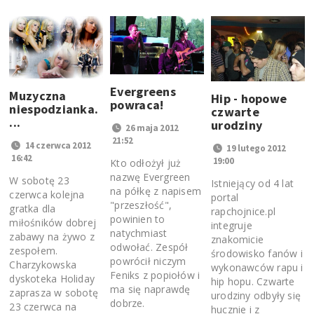
Evergreens
Muzyczna
Hip - hopowe
powraca!
niespodzianka.
czwarte
...
urodziny
26 maja 2012
21:52
14 czerwca 2012
19 lutego 2012
16:42
19:00
Kto odłożył już
nazwę Evergreen
W sobotę 23
Istniejący od 4 lat
na półkę z napisem
czerwca kolejna
portal
"przeszłość",
gratka dla
rapchojnice.pl
powinien to
miłośników dobrej
integruje
natychmiast
zabawy na żywo z
znakomicie
odwołać. Zespół
zespołem.
środowisko fanów i
powrócił niczym
Charzykowska
wykonawców rapu i
Feniks z popiołów i
dyskoteka Holiday
hip hopu. Czwarte
ma się naprawdę
zaprasza w sobotę
urodziny odbyły się
dobrze.
23 czerwca na
hucznie i z