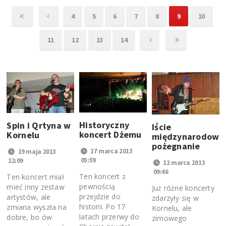
4
5
6
7
8
9
10
11
12
13
14
Historyczny
Spin i Qrtyna w
Iście
koncert Dżemu
Kornelu
międzynarodowe
pożegnanie
17 marca 2013
19 maja 2013
05:59
22:09
12 marca 2013
09:46
Ten koncert z
Ten koncert miał
pewnością
mieć inny zestaw
Już różne koncerty
przejdzie do
artystów, ale
zdarzyły się w
historii. Po 17
zmiana wyszła na
Kornelu, ale
latach przerwy do
dobre, bo ów
zimowego