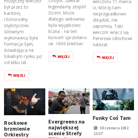
Chojnic zawitał
muzyczny wieczór
wieczoru 11 marca
legendarny zespół
był przez to
ci, którzy tam
Dżem. Może
bardziej
nieprzypadkowo
dlatego widownia
różnorodny
zbłądzili, nie
była wyjątkowo
stylistycznie.
zapomną. Taki
liczna - na ten
Głównym
wieczór wręcz się
koncert sprzedano
wykonawcą była
Peterowi Ullrichowi
ok. 1600 biletów!
formacja Spin,
należał.
dziaałająca na
lokalnym rynku już
WIĘCEJ
WIĘCEJ
od kilku lat.
WIĘCEJ
Funky Coś Tam
Evergreens na
Rockowe
największej
brzmienie
18 czerwca 2012
scenie Strefy
Orkiestry
12:27