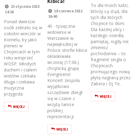
Kibica!
To dla moich ludzi,
13 stycznia 2013
18 czerwca 2012
którzy są stąd, dla
14:26
16:40
tych dla których
Ponad dwieście
Chojnice to dom.
40 - tysięczna
osób zebrało się w
Dla każdej ulicy i
widownia w
sobotni wieczór w
każdego osiedla,
Warszawie w
Kornelu, by jako
pamiętaj, nigdy nie
największkej w
pierwsi w
zmienisz
Polsce strefie kibica
Chojnicach w tym
pochodzenia – to
oklaskiwała
roku wesprzeć
fragment singla o
wczoraj (17.06.)
WOŚP. Młodych
Chojnicach
chojnicką grupę
duchem i ciałem
promującego nową
Evergreens!
widzów czekała
płytę nagraną przez
Koncert zespołu
długa i ciekawa
Zabera i Dj Te.
wyjątkowo
muzyczna
szczęśliwie zbiegł
przygoda.
WIĘCEJ
się w czasie z
wizytą tamże
WIĘCEJ
polskiej
reprezentacji.
WIĘCEJ