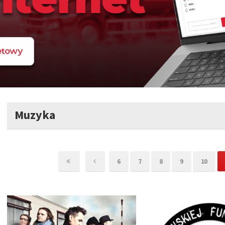
Muzyka
6
7
8
9
10