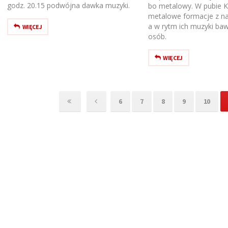
godz. 20.15 podwójna dawka muzyki.
bo metalowy. W pubie K
metalowe formacje z n
a w rytm ich muzyki baw
WIĘCEJ
osób.
WIĘCEJ
6
7
8
9
10