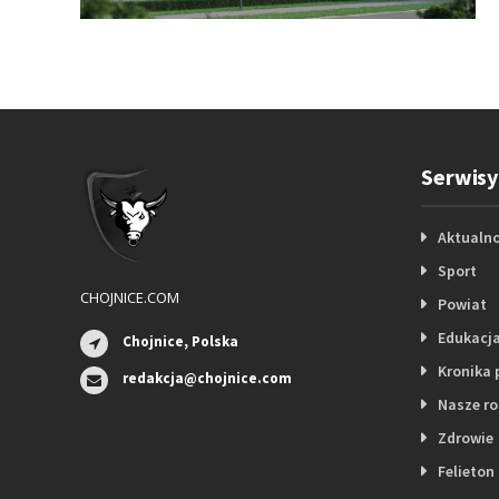
Serwisy
Aktualno
Sport
CHOJNICE.COM
Powiat
Edukacj
Chojnice, Polska
Kronika 
redakcja@chojnice.com
Nasze r
Zdrowie
Felieton