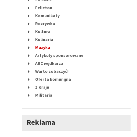
Felieton
Komunikaty
Rozrywka
Kultura
Kulinaria
Muzyka
Artykuły sponsorowane
ABC wędkarza
Warto zobaczyć!
Oferta komunijna
Z Kraju
Militaria
Reklama