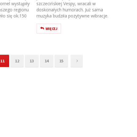
ornel wystąpiły
szczecińskiej Vespy, wracali w
aszego regionu
doskonałych humorach. Już sama
iło się ok.150
muzyka budziła pozytywne wibracje.
WIĘCEJ
11
12
13
14
15