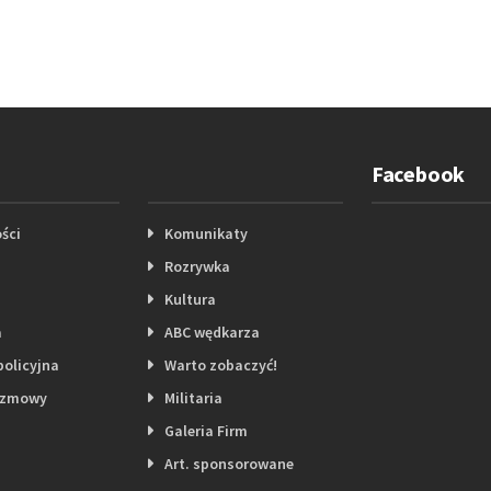
Facebook
ści
Komunikaty
Rozrywka
Kultura
a
ABC wędkarza
policyjna
Warto zobaczyć!
ozmowy
Militaria
Galeria Firm
Art. sponsorowane