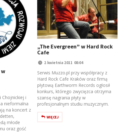
„The Evergreen” w Hard Rock
Cafe
2 kwietnia 2011 08:04
 w
Serwis Muzzo.pl przy współpracy z
Hard Rock Cafe Kraków oraz firmą
płytową Earthworm Records ogłosił
konkurs, którego zwycięzca otrzyma
Chojnickiej i
szansę nagrania płyty w
pa nieformalna
profesjonalnym studiu muzycznym.
ją na koncert z
detten,
WIĘCEJ
ędą młode
onu oraz gość