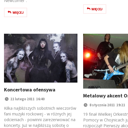
Newcomer”.
WIĘCEJ
WIĘCEJ
Koncertowa ofensywa
Metalowy akcent O
21 lutego 2011 16:40
8 stycznia 2011 19:21
Kilka najbliższych sobotnich wieczorów
fani muzyki rockowej - w różnych jej
19 finał Wielkiej Orkiest
odcieniach - powinni zarezerwować na
Pomocy w Chojnicach ju
koncerty. Już w najbliższą sobotę o
rozpoczął! Pierwszy akc