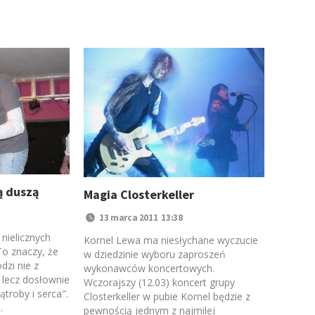
ą duszą
Magia Closterkeller
13 marca 2011 13:38
nielicznych
Kornel Lewa ma niesłychane wyczucie
To znaczy, że
w dziedzinie wyboru zaproszeń
dzi nie z
wykonawców koncertowych.
, lecz dosłownie
Wczorajszy (12.03) koncert grupy
troby i serca".
Closterkeller w pubie Kornel będzie z
.
pewnością jednym z najmilej