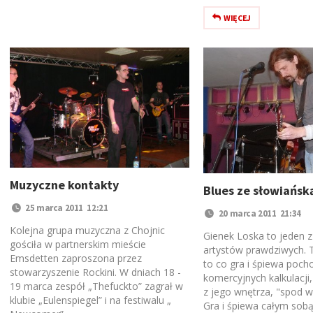
WIĘCEJ
Muzyczne kontakty
Blues ze słowiańsk
25 marca 2011 12:21
20 marca 2011 21:34
Kolejna grupa muzyczna z Chojnic
Gienek Loska to jeden z 
gościła w partnerskim mieście
artystów prawdziwych. 
Emsdetten zaproszona przez
to co gra i śpiewa pocho
stowarzyszenie Rockini. W dniach 18 -
komercyjnych kalkulacji
19 marca zespół „Thefuckto” zagrał w
z jego wnętrza, "spod wą
klubie „Eulenspiegel” i na festiwalu „
Gra i śpiewa całym sobą