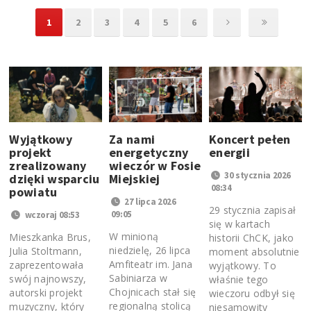
1
2
3
4
5
6
Wyjątkowy
Za nami
Koncert pełen
projekt
energetyczny
energii
zrealizowany
wieczór w Fosie
30 stycznia 2026
dzięki wsparciu
Miejskiej
08:34
powiatu
27 lipca 2026
29 stycznia zapisał
09:05
wczoraj 08:53
się w kartach
W minioną
Mieszkanka Brus,
historii ChCK, jako
niedzielę, 26 lipca
Julia Stoltmann,
moment absolutnie
Amfiteatr im. Jana
zaprezentowała
wyjątkowy. To
Sabiniarza w
swój najnowszy,
właśnie tego
Chojnicach stał się
autorski projekt
wieczoru odbył się
regionalną stolicą
muzyczny, który
niesamowity