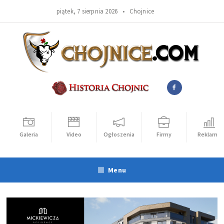
piątek, 7 sierpnia 2026 •
Chojnice
Galeria
Video
Ogłoszenia
Firmy
Reklama
Menu