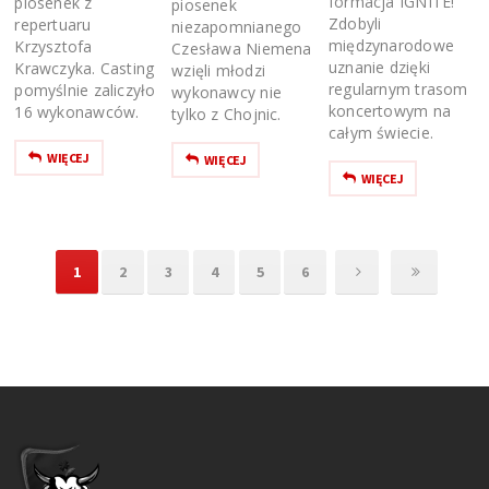
formacja IGNITE!
piosenek z
piosenek
Zdobyli
repertuaru
niezapomnianego
międzynarodowe
Krzysztofa
Czesława Niemena
uznanie dzięki
Krawczyka. Casting
wzięli młodzi
regularnym trasom
pomyślnie zaliczyło
wykonawcy nie
koncertowym na
16 wykonawców.
tylko z Chojnic.
całym świecie.
WIĘCEJ
WIĘCEJ
WIĘCEJ
1
2
3
4
5
6