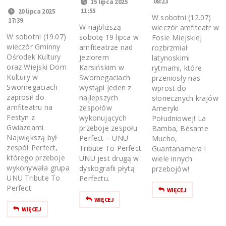
08:23
15 lipca 2025
11:55
20 lipca 2025
W sobotni (12.07)
17:39
W najbliższą
wieczór amfiteatr w
W sobotni (19.07)
sobotę 19 lipca w
Fosie Miejskiej
wieczór Gminny
amfiteatrze nad
rozbrzmiał
Ośrodek Kultury
jeziorem
latynoskimi
oraz Wiejski Dom
Karsińskim w
rytmami, które
Kultury w
Swornegaciach
przeniosły nas
Swornegaciach
wystąpi jeden z
wprost do
zaprosił do
najlepszych
słonecznych krajów
amfiteatru na
zespołów
Ameryki
Festyn z
wykonujących
Południowej! La
Gwiazdami.
przeboje zespołu
Bamba, Bésame
Największą był
Perfect – UNU
Mucho,
zespół Perfect,
Tribute To Perfect.
Guantanamera i
którego przeboje
UNU jest drugą w
wiele innych
wykonywała grupa
dyskografii płytą
przebojów!
UNU Tribute To
Perfectu.
Perfect.
WIĘCEJ
WIĘCEJ
WIĘCEJ