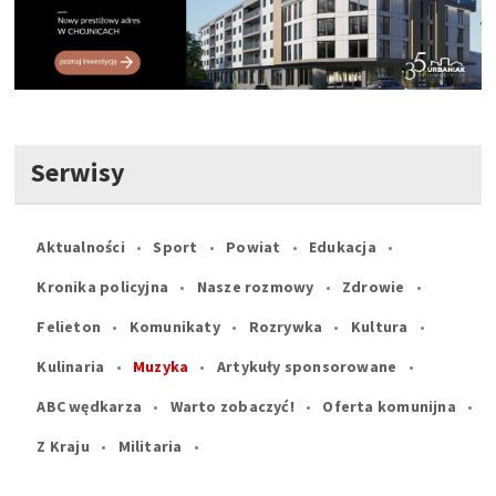
Serwisy
Aktualności
Sport
Powiat
Edukacja
Kronika policyjna
Nasze rozmowy
Zdrowie
Felieton
Komunikaty
Rozrywka
Kultura
Kulinaria
Muzyka
Artykuły sponsorowane
ABC wędkarza
Warto zobaczyć!
Oferta komunijna
Z Kraju
Militaria