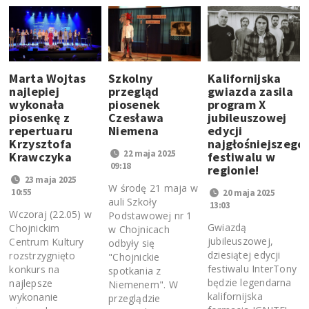
Marta Wojtas
Szkolny
Kalifornijska
najlepiej
przegląd
gwiazda zasila
wykonała
piosenek
program X
piosenkę z
Czesława
jubileuszowej
repertuaru
Niemena
edycji
Krzysztofa
najgłośniejszego
22 maja 2025
Krawczyka
festiwalu w
09:18
regionie!
23 maja 2025
W środę 21 maja w
10:55
20 maja 2025
auli Szkoły
13:03
Wczoraj (22.05) w
Podstawowej nr 1
Gwiazdą
Chojnickim
w Chojnicach
jubileuszowej,
Centrum Kultury
odbyły się
dziesiątej edycji
rozstrzygnięto
"Chojnickie
festiwalu InterTony
konkurs na
spotkania z
będzie legendarna
najlepsze
Niemenem". W
kalifornijska
wykonanie
przeglądzie