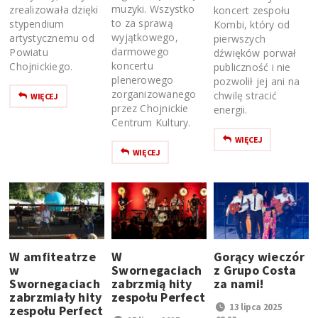
muzyki. Wszystko
zrealizowała dzięki
koncert zespołu
to za sprawą
stypendium
Kombi, który od
wyjątkowego,
artystycznemu od
pierwszych
darmowego
Powiatu
dźwięków porwał
koncertu
Chojnickiego.
publiczność i nie
plenerowego
pozwolił jej ani na
zorganizowanego
chwilę stracić
WIĘCEJ
przez Chojnickie
energii.
Centrum Kultury.
WIĘCEJ
WIĘCEJ
W amfiteatrze
W
Gorący wieczór
w
Swornegaciach
z Grupo Costa
Swornegaciach
zabrzmią hity
za nami!
zabrzmiały hity
zespołu Perfect
13 lipca 2025
zespołu Perfect