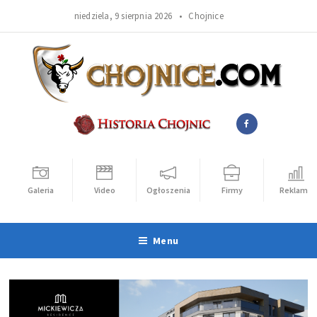
niedziela, 9 sierpnia 2026 •
Chojnice
Galeria
Video
Ogłoszenia
Firmy
Reklama
Menu