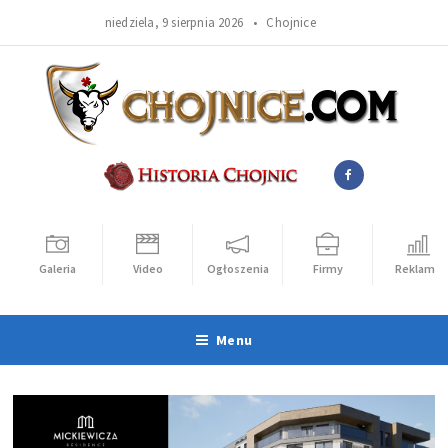
niedziela, 9 sierpnia 2026 •
Chojnice
Galeria
Video
Ogłoszenia
Firmy
Reklama
Menu