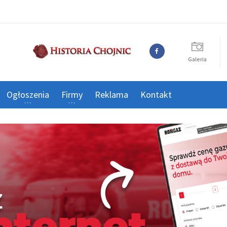
Galeria
Ogłoszenia
Firmy
Reklama
Kontakt