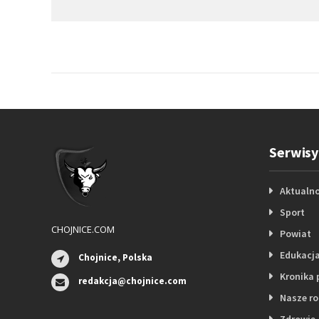
Serwisy
Aktualno
Sport
CHOJNICE.COM
Powiat
Edukacj
Chojnice, Polska
Kronika 
redakcja@chojnice.com
Nasze r