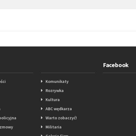
Facebook
ści
Komunikaty
Rozrywka
Kultura
a
ABC wędkarza
policyjna
Warto zobaczyć!
ozmowy
Militaria