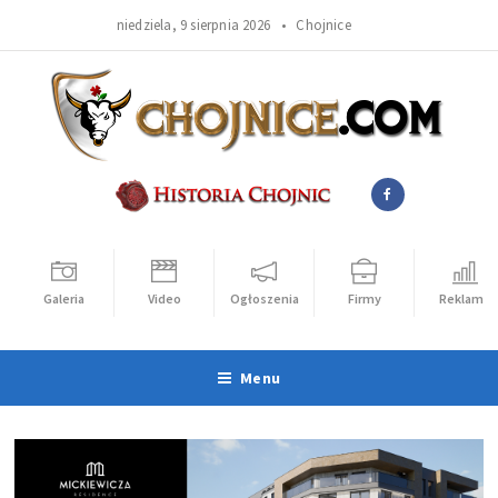
niedziela, 9 sierpnia 2026 •
Chojnice
Galeria
Video
Ogłoszenia
Firmy
Reklama
Menu