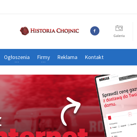
Galeria
Ogłoszenia
Firmy
Reklama
Kontakt