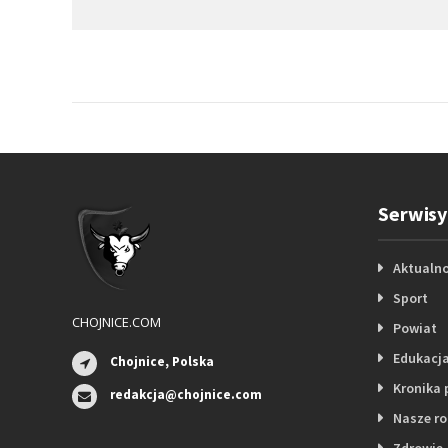
Serwisy
Aktualno
Sport
CHOJNICE.COM
Powiat
Edukacj
Chojnice, Polska
Kronika 
redakcja@chojnice.com
Nasze r