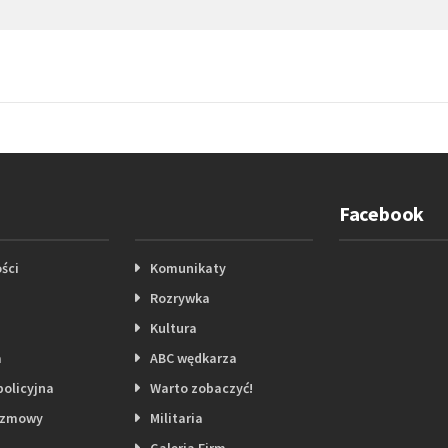
Facebook
ści
Komunikaty
Rozrywka
Kultura
a
ABC wędkarza
policyjna
Warto zobaczyć!
ozmowy
Militaria