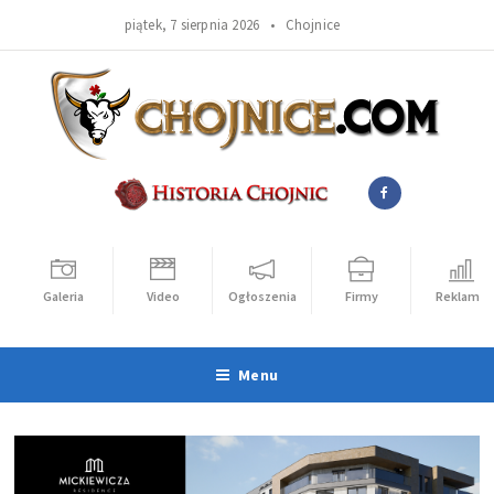
piątek, 7 sierpnia 2026 •
Chojnice
Galeria
Video
Ogłoszenia
Firmy
Reklama
Menu