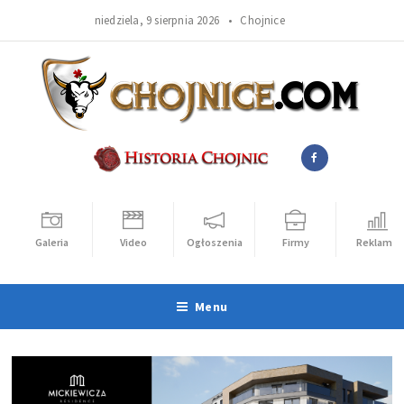
niedziela, 9 sierpnia 2026 •
Chojnice
Galeria
Video
Ogłoszenia
Firmy
Reklama
Menu