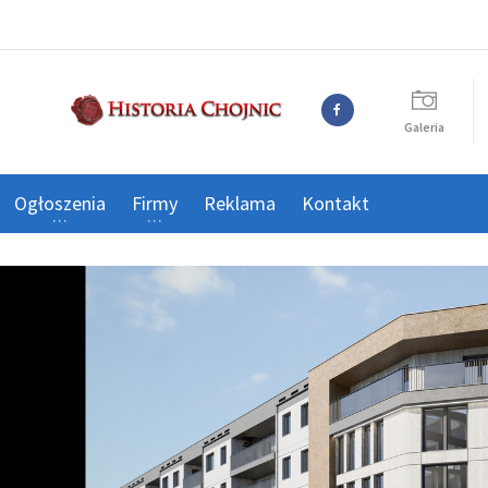
Galeria
Ogłoszenia
Firmy
Reklama
Kontakt