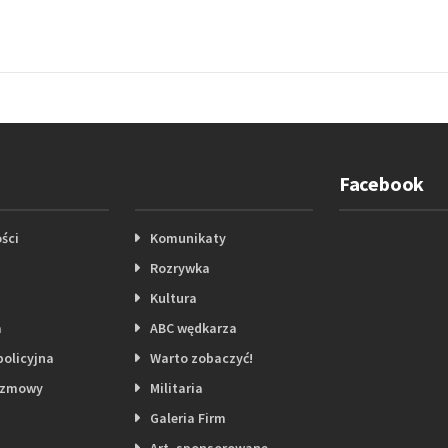
Facebook
ści
Komunikaty
Rozrywka
Kultura
a
ABC wędkarza
policyjna
Warto zobaczyć!
ozmowy
Militaria
Galeria Firm