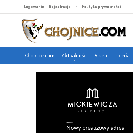
Logowanie
Rejestracja
•
Polityka prywatności
Chojnice.com
Aktualności
Video
Galeria