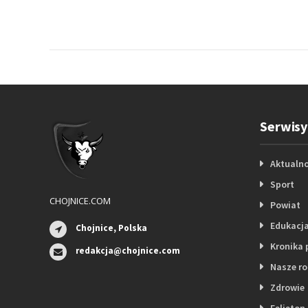
Serwisy
Aktualno
Sport
CHOJNICE.COM
Powiat
Edukacj
Chojnice, Polska
Kronika 
redakcja@chojnice.com
Nasze r
Zdrowie