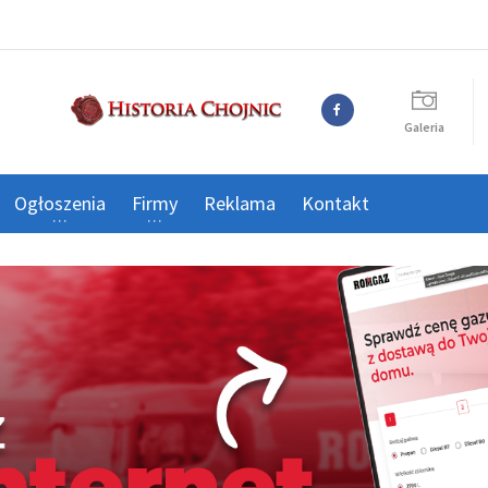
Galeria
Ogłoszenia
Firmy
Reklama
Kontakt