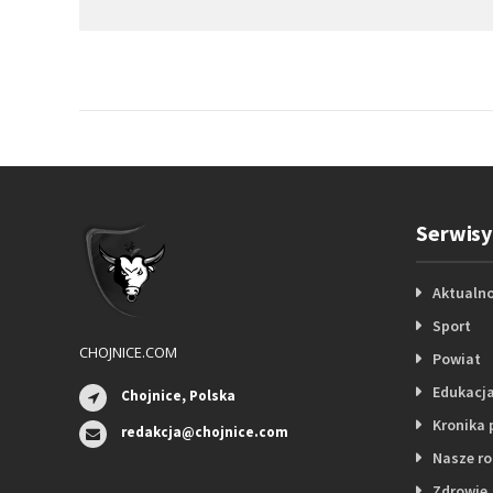
Serwisy
Aktualno
Sport
CHOJNICE.COM
Powiat
Edukacj
Chojnice, Polska
Kronika 
redakcja@chojnice.com
Nasze r
Zdrowie