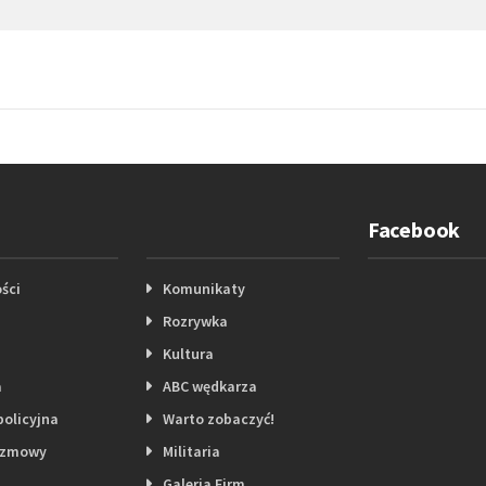
Facebook
ści
Komunikaty
Rozrywka
Kultura
a
ABC wędkarza
policyjna
Warto zobaczyć!
ozmowy
Militaria
Galeria Firm