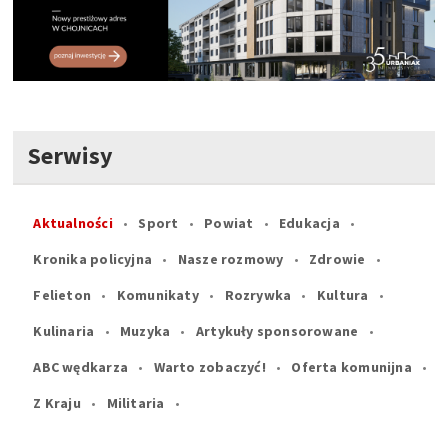
Serwisy
Aktualności
Sport
Powiat
Edukacja
Kronika policyjna
Nasze rozmowy
Zdrowie
Felieton
Komunikaty
Rozrywka
Kultura
Kulinaria
Muzyka
Artykuły sponsorowane
ABC wędkarza
Warto zobaczyć!
Oferta komunijna
Z Kraju
Militaria