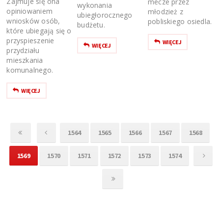
Zajmuje się ona
mecze przez
wykonania
opiniowaniem
młodzież z
ubiegłorocznego
wniosków osób,
pobliskiego osiedla.
budżetu.
które ubiegają się o
przyspieszenie
WIĘCEJ
WIĘCEJ
przydziału
mieszkania
komunalnego.
WIĘCEJ
1564
1565
1566
1567
1568
1569
1570
1571
1572
1573
1574