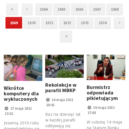
1564
1565
1566
1567
1568
1569
1570
1571
1572
1573
1574
Rekolekcje w
Burmistrz
Wkrótce
parafii MBKP
odpowiada
komputery dla
pikietującym
wykluczonych
16 maja 2011
20:41
16 maja 2011
17 maja 2011
17:05
13:32
Raz na dziesięć lat
w każdej parafii
W sobotę 14 maja
Jesienią 2010 roku
odbywają się
na Starym Rynku
dowiedzieliśmy się,