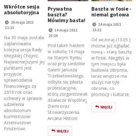
Wkrótce sesja
Prywatna
Baszta w fosie -
absolutoryjna
baszta?
niemal gotowa
Mówimy basta!
16 maja 2011
14 maja 2011
11:13
13:22
14 maja 2011
23:24
Na 30 maja została
Od wczoraj (13.05.)
zaplanowana
Pod takim hasłem
można już oglądać
kolejna sesja Rady
w sobotę 14 maja
nową - starą basztę
Miejskiej Chojnic.
na Starym Rynku
w fosie. Niegdyś w
Najważniejszymi jej
oraz przy siedzibie
tym miejscu była
punktami jest
Galerii Janusza
budowla obronna,
przyjęcie
Trzebiatowskiego
teraz wnętrze ma
sprawozdania
odbyła się pikieta
służyć nie tyle
finansowego za
protestacyjna,
obronie, co
2010 rok oraz
którą zorganizowali
promocji i kulturze.
uchwały w sprawie
działacze Wspólnej
udzielenia
Ziemi oraz
WIĘCEJ
absolutorium
Stowarzyszenia
burmistrzowi
Arcana Historii.
Arseniuszowi
Finsterowi.
WIĘCEJ