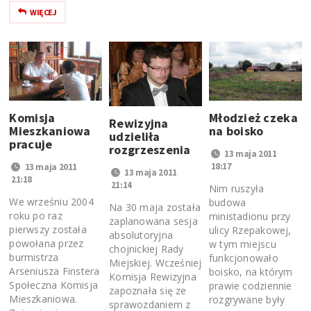
WIĘCEJ
Młodzież czeka
Komisja
Rewizyjna
na boisko
Mieszkaniowa
udzieliła
pracuje
rozgrzeszenia
13 maja 2011
18:17
13 maja 2011
13 maja 2011
21:18
21:14
Nim ruszyła
We wrześniu 2004
budowa
Na 30 maja została
roku po raz
ministadionu przy
zaplanowana sesja
pierwszy została
ulicy Rzepakowej,
absolutoryjna
powołana przez
w tym miejscu
chojnickiej Rady
burmistrza
funkcjonowało
Miejskiej. Wcześniej
Arseniusza Finstera
boisko, na którym
Komisja Rewizyjna
Społeczna Komisja
prawie codziennie
zapoznała się ze
Mieszkaniowa.
rozgrywane były
sprawozdaniem z