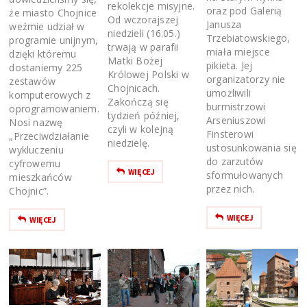
rekolekcje misyjne.
oraz pod Galerią
że miasto Chojnice
Od wczorajszej
Janusza
weźmie udział w
niedzieli (16.05.)
Trzebiatowskiego,
programie unijnym,
trwają w parafii
miała miejsce
dzięki któremu
Matki Bożej
pikieta. Jej
dostaniemy 225
Królowej Polski w
organizatorzy nie
zestawów
Chojnicach.
umożliwili
komputerowych z
Zakończą się
burmistrzowi
oprogramowaniem.
tydzień później,
Arseniuszowi
Nosi nazwę
czyli w kolejną
Finsterowi
„Przeciwdziałanie
niedzielę.
ustosunkowania się
wykluczeniu
do zarzutów
cyfrowemu
WIĘCEJ
sformułowanych
mieszkańców
przez nich.
Chojnic”.
WIĘCEJ
WIĘCEJ