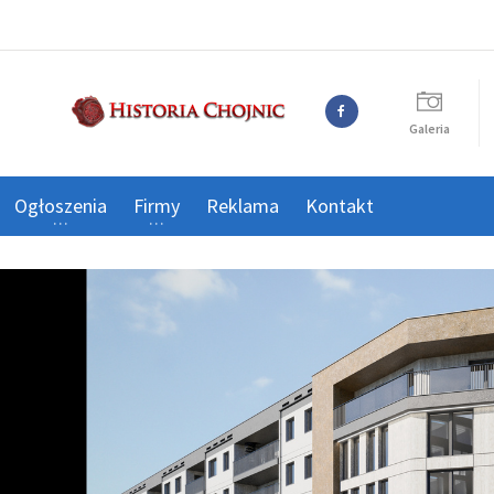
Galeria
Ogłoszenia
Firmy
Reklama
Kontakt