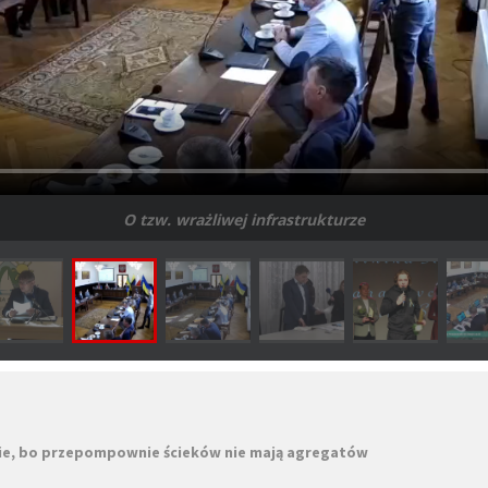
O tzw. wrażliwej infrastrukturze
ie, bo przepompownie ścieków nie mają agregatów