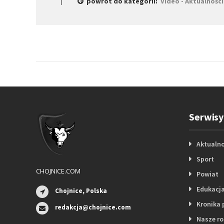
powrót do kategorii:
Video - Aktualności
Serwisy
Aktualno
Sport
CHOJNICE.COM
Powiat
Edukacj
Chojnice, Polska
Kronika 
redakcja@chojnice.com
Nasze r