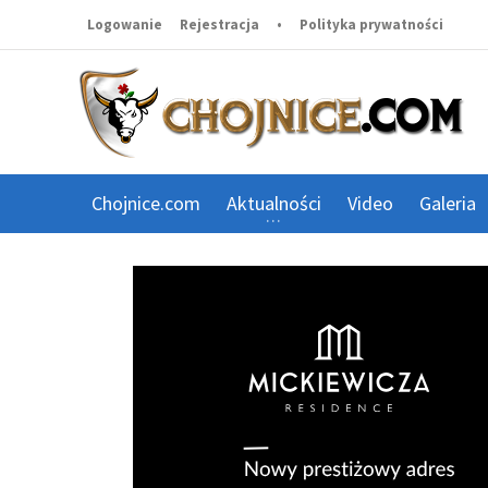
Logowanie
Rejestracja
•
Polityka prywatności
Chojnice.com
Aktualności
Video
Galeria