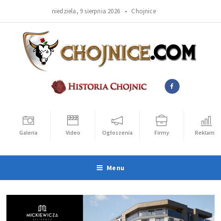
niedziela, 9 sierpnia 2026 •
Chojnice
Galeria
Video
Ogłoszenia
Firmy
Reklama
Menu