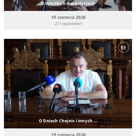
O miejskich inwestycjach
19 czerwca 2026
217 wyświetleń
O Dniach Chojnic i innych ...
19 czerwca 2026