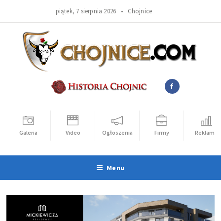
piątek, 7 sierpnia 2026 •
Chojnice
Galeria
Video
Ogłoszenia
Firmy
Reklama
Menu