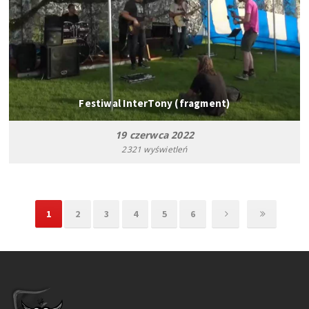
Festiwal InterTony (fragment)
19 czerwca 2022
2321 wyświetleń
1
2
3
4
5
6