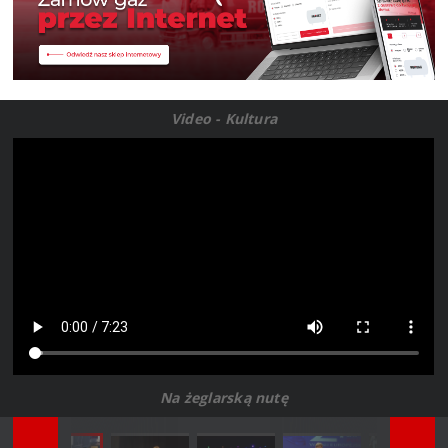
Video - Kultura
Na żeglarską nutę