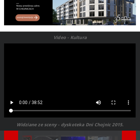
Video - Kultura
Widziane ze sceny - dyskoteka Dni Chojnic 2015.