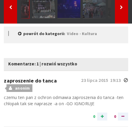
powrót do kategorii:
Video - Kultura
Komentarze: 1
|
rozwiń wszystko
zaproszenie do tanca
23 lipca 2015 19:13
anonim
czemu ten pan z ochron odmawia zaproszenia do tanca -ten
chlopak tak sie naprasze -a on -GO IGNORUJE
0
0