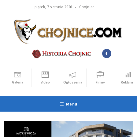
piątek, 7 sierpnia 2026 •
Chojnice
Galeria
Video
Ogłoszenia
Firmy
Reklama
Menu