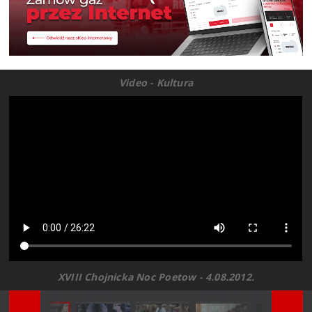
Video - Kultura
XVIII Chojnicka Noc Poetow - 4.08.2012.