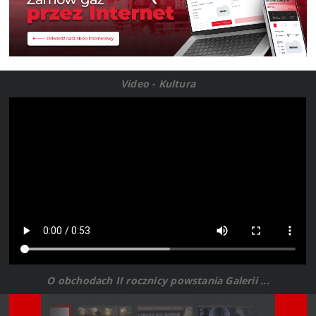
Video - Kultura
O obchodach II rocznicy powstania Galerii ...