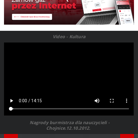
Video - Kultura
Nagrody burmistrza dla nauczycieli -
Chojnice.12.10.2012.