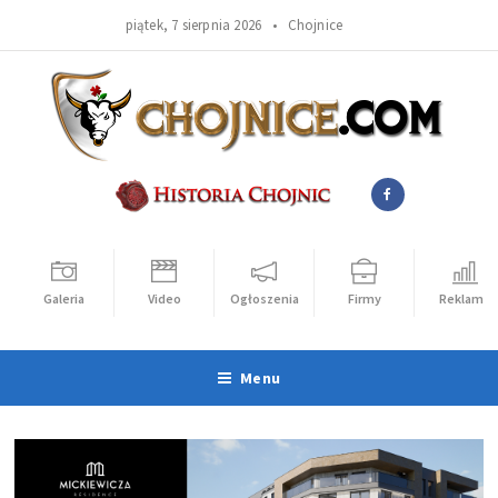
piątek, 7 sierpnia 2026 •
Chojnice
Galeria
Video
Ogłoszenia
Firmy
Reklama
Menu