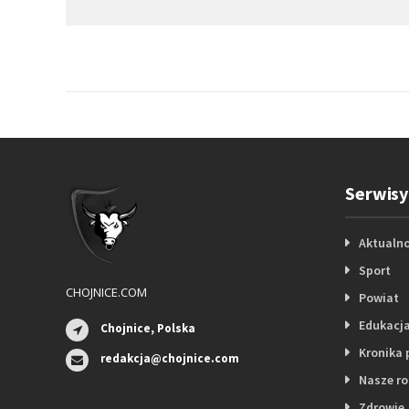
Serwisy
Aktualno
Sport
CHOJNICE.COM
Powiat
Edukacj
Chojnice, Polska
Kronika 
redakcja@chojnice.com
Nasze r
Zdrowie