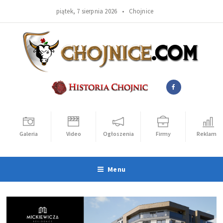
piątek, 7 sierpnia 2026 •
Chojnice
Galeria
Video
Ogłoszenia
Firmy
Reklama
Menu