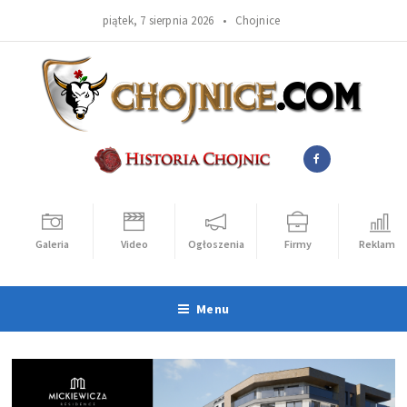
piątek, 7 sierpnia 2026 •
Chojnice
Galeria
Video
Ogłoszenia
Firmy
Reklama
Menu