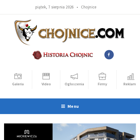
piątek, 7 sierpnia 2026 •
Chojnice
Galeria
Video
Ogłoszenia
Firmy
Reklama
Menu