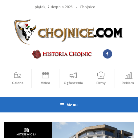
piątek, 7 sierpnia 2026 •
Chojnice
Galeria
Video
Ogłoszenia
Firmy
Reklama
Menu