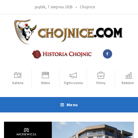
piątek, 7 sierpnia 2026 •
Chojnice
Galeria
Video
Ogłoszenia
Firmy
Reklama
Menu