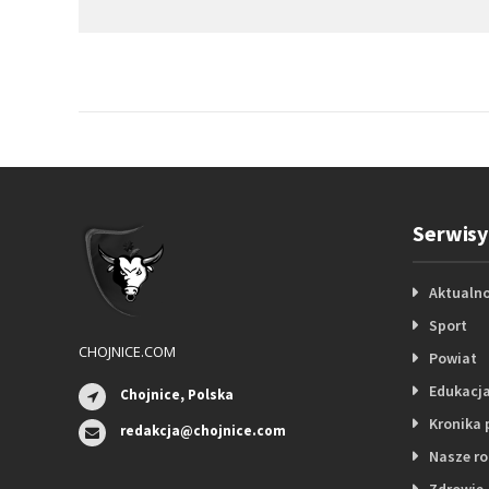
Serwisy
Aktualno
Sport
CHOJNICE.COM
Powiat
Edukacj
Chojnice, Polska
Kronika 
redakcja@chojnice.com
Nasze r