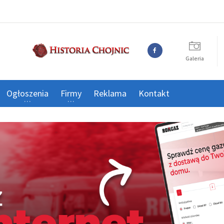
Galeria
Ogłoszenia
Firmy
Reklama
Kontakt