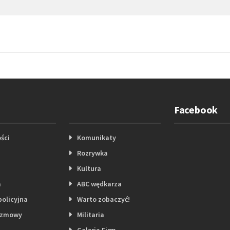
Facebook
ści
Komunikaty
Rozrywka
Kultura
a
ABC wędkarza
policyjna
Warto zobaczyć!
ozmowy
Militaria