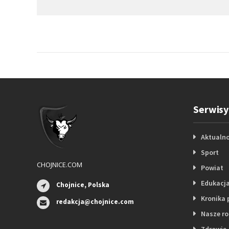
Serwisy
Aktualno
Sport
CHOJNICE.COM
Powiat
Edukacj
Chojnice, Polska
Kronika 
redakcja@chojnice.com
Nasze r