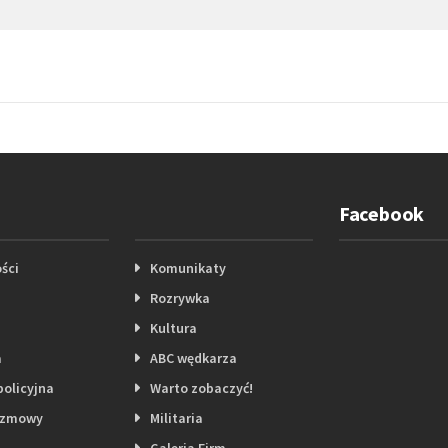
Facebook
ści
Komunikaty
Rozrywka
Kultura
a
ABC wędkarza
policyjna
Warto zobaczyć!
ozmowy
Militaria