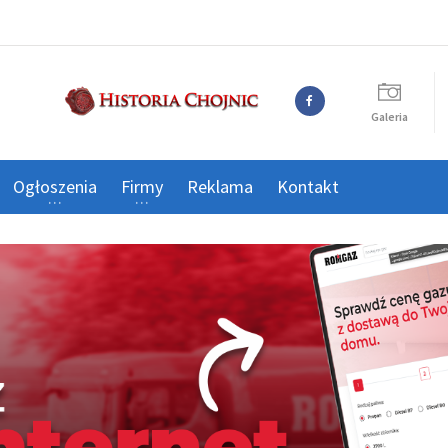
Galeria
Ogłoszenia
Firmy
Reklama
Kontakt